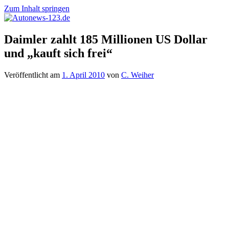
Zum Inhalt springen
Autonews-
Autonews
Daimler zahlt 185 Millionen US Dollar
123.de
mit
und „kauft sich frei“
Charme
Veröffentlicht am
1. April 2010
von
C. Weiher