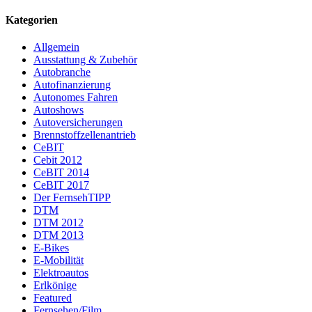
Kategorien
Allgemein
Ausstattung & Zubehör
Autobranche
Autofinanzierung
Autonomes Fahren
Autoshows
Autoversicherungen
Brennstoffzellenantrieb
CeBIT
Cebit 2012
CeBIT 2014
CeBIT 2017
Der FernsehTIPP
DTM
DTM 2012
DTM 2013
E-Bikes
E-Mobilität
Elektroautos
Erlkönige
Featured
Fernsehen/Film