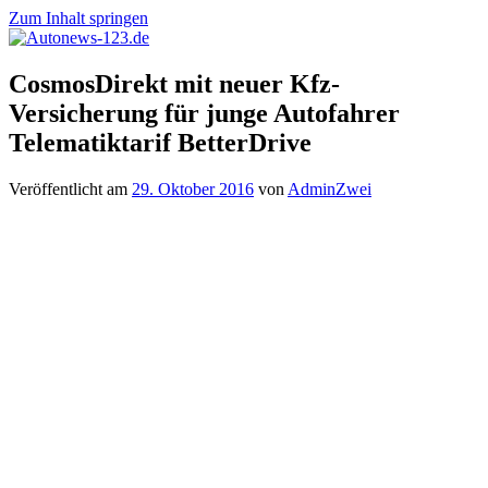
Zum Inhalt springen
Autonews-
Autonews
CosmosDirekt mit neuer Kfz-
123.de
mit
Versicherung für junge Autofahrer
Charme
Telematiktarif BetterDrive
Veröffentlicht am
29. Oktober 2016
von
AdminZwei