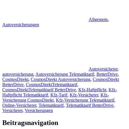
Allgemein
,
Autoversicherungen
Autoversicherer
,
autoversicherung
,
Autoversicherung Telematiktarif
,
BetterDrive
,
CosmosDirekt
,
CosmosDirekt Autoversicherung
,
CosmosDirekt
BetterDrive
,
CosmosDirektTelematiktarif
,
CosmosDirektTelematiktarif BetterDrive
,
Kfz-Haftpflicht
,
Kfz-
Haftpflicht Telematiktarif
,
Kfz-Tarif
,
Kfz-Versicherer
,
Kfz-
Versicherung CosmosDirekt
,
Kfz-Versicherung Telematiktarif
,
Online-Versicherer
,
Telematiktarif
,
Telematiktarif BetterDrive
,
Versicherer
,
Versicherungen
Beitragsnavigation