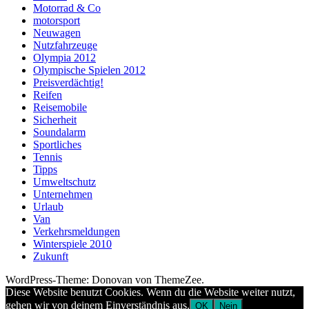
Motorrad & Co
motorsport
Neuwagen
Nutzfahrzeuge
Olympia 2012
Olympische Spielen 2012
Preisverdächtig!
Reifen
Reisemobile
Sicherheit
Soundalarm
Sportliches
Tennis
Tipps
Umweltschutz
Unternehmen
Urlaub
Van
Verkehrsmeldungen
Winterspiele 2010
Zukunft
WordPress-Theme: Donovan von ThemeZee.
Diese Website benutzt Cookies. Wenn du die Website weiter nutzt,
gehen wir von deinem Einverständnis aus.
OK
Nein