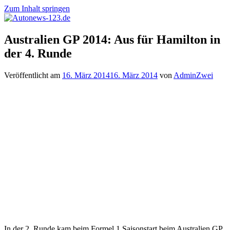
Zum Inhalt springen
Autonews-
Autonews
Australien GP 2014: Aus für Hamilton in
123.de
mit
der 4. Runde
Charme
Veröffentlicht am
16. März 2014
16. März 2014
von
AdminZwei
In der 2. Runde kam beim Formel 1 Saisonstart beim Australien GP