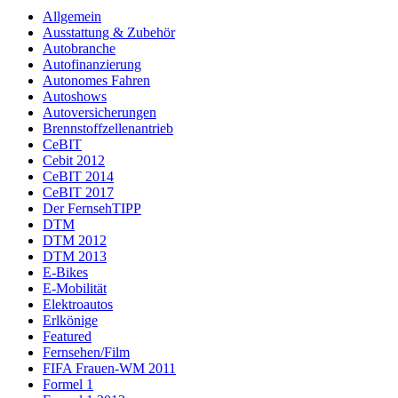
Allgemein
Ausstattung & Zubehör
Autobranche
Autofinanzierung
Autonomes Fahren
Autoshows
Autoversicherungen
Brennstoffzellenantrieb
CeBIT
Cebit 2012
CeBIT 2014
CeBIT 2017
Der FernsehTIPP
DTM
DTM 2012
DTM 2013
E-Bikes
E-Mobilität
Elektroautos
Erlkönige
Featured
Fernsehen/Film
FIFA Frauen-WM 2011
Formel 1