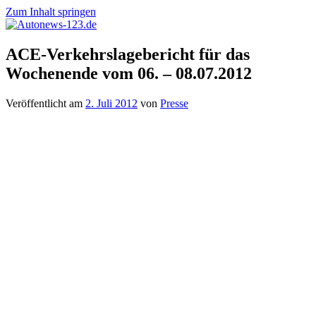
Zum Inhalt springen
Autonews-
Autonews
ACE-Verkehrslagebericht für das
123.de
mit
Wochenende vom 06. – 08.07.2012
Charme
Veröffentlicht am
2. Juli 2012
von
Presse