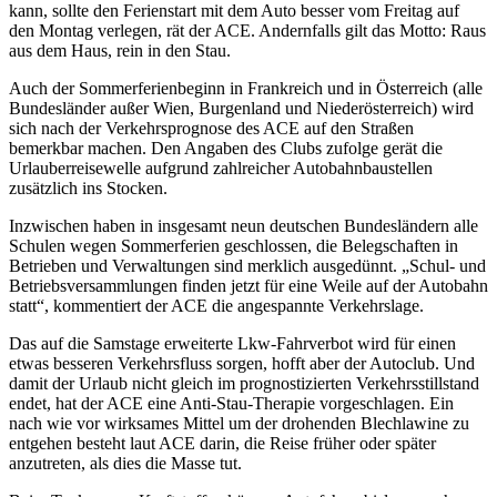
kann, sollte den Ferienstart mit dem Auto besser vom Freitag auf
den Montag verlegen, rät der ACE. Andernfalls gilt das Motto: Raus
aus dem Haus, rein in den Stau.
Auch der Sommerferienbeginn in Frankreich und in Österreich (alle
Bundesländer außer Wien, Burgenland und Niederösterreich) wird
sich nach der Verkehrsprognose des ACE auf den Straßen
bemerkbar machen. Den Angaben des Clubs zufolge gerät die
Urlauberreisewelle aufgrund zahlreicher Autobahnbaustellen
zusätzlich ins Stocken.
Inzwischen haben in insgesamt neun deutschen Bundesländern alle
Schulen wegen Sommerferien geschlossen, die Belegschaften in
Betrieben und Verwaltungen sind merklich ausgedünnt. „Schul- und
Betriebsversammlungen finden jetzt für eine Weile auf der Autobahn
statt“, kommentiert der ACE die angespannte Verkehrslage.
Das auf die Samstage erweiterte Lkw-Fahrverbot wird für einen
etwas besseren Verkehrsfluss sorgen, hofft aber der Autoclub. Und
damit der Urlaub nicht gleich im prognostizierten Verkehrsstillstand
endet, hat der ACE eine Anti-Stau-Therapie vorgeschlagen. Ein
nach wie vor wirksames Mittel um der drohenden Blechlawine zu
entgehen besteht laut ACE darin, die Reise früher oder später
anzutreten, als dies die Masse tut.