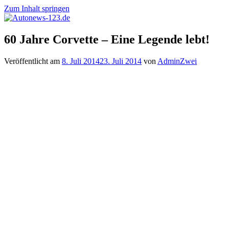
Zum Inhalt springen
Autonews-
Autonews
60 Jahre Corvette – Eine Legende lebt!
123.de
mit
Charme
Veröffentlicht am
8. Juli 2014
23. Juli 2014
von
AdminZwei