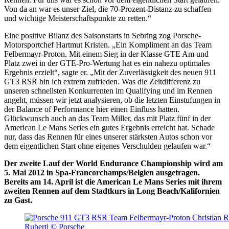
Von da an war es unser Ziel, die 70-Prozent-Distanz zu schaffen
und wichtige Meisterschaftspunkte zu retten.“
Eine positive Bilanz des Saisonstarts in Sebring zog Porsche-
Motorsportchef Hartmut Kristen. „Ein Kompliment an das Team
Felbermayr-Proton. Mit einem Sieg in der Klasse GTE Am und
Platz zwei in der GTE-Pro-Wertung hat es ein nahezu optimales
Ergebnis erzielt“, sagte er. „Mit der Zuverlässigkeit des neuen 911
GT3 RSR bin ich extrem zufrieden. Was die Zeitdifferenz zu
unseren schnellsten Konkurrenten im Qualifying und im Rennen
angeht, müssen wir jetzt analysieren, ob die letzten Einstufungen in
der Balance of Performance hier einen Einfluss hatten.
Glückwunsch auch an das Team Miller, das mit Platz fünf in der
American Le Mans Series ein gutes Ergebnis erreicht hat. Schade
nur, dass das Rennen für eines unserer stärksten Autos schon vor
dem eigentlichen Start ohne eigenes Verschulden gelaufen war.“
Der zweite Lauf der World Endurance Championship wird am
5. Mai 2012 in Spa-Francorchamps/Belgien ausgetragen.
Bereits am 14. April ist die American Le Mans Series mit ihrem
zweiten Rennen auf dem Stadtkurs in Long Beach/Kalifornien
zu Gast.