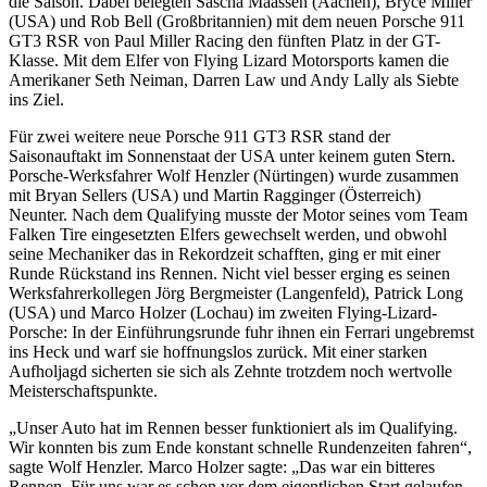
die Saison. Dabei belegten Sascha Maassen (Aachen), Bryce Miller
(USA) und Rob Bell (Großbritannien) mit dem neuen Porsche 911
GT3 RSR von Paul Miller Racing den fünften Platz in der GT-
Klasse. Mit dem Elfer von Flying Lizard Motorsports kamen die
Amerikaner Seth Neiman, Darren Law und Andy Lally als Siebte
ins Ziel.
Für zwei weitere neue Porsche 911 GT3 RSR stand der
Saisonauftakt im Sonnenstaat der USA unter keinem guten Stern.
Porsche-Werksfahrer Wolf Henzler (Nürtingen) wurde zusammen
mit Bryan Sellers (USA) und Martin Ragginger (Österreich)
Neunter. Nach dem Qualifying musste der Motor seines vom Team
Falken Tire eingesetzten Elfers gewechselt werden, und obwohl
seine Mechaniker das in Rekordzeit schafften, ging er mit einer
Runde Rückstand ins Rennen. Nicht viel besser erging es seinen
Werksfahrerkollegen Jörg Bergmeister (Langenfeld), Patrick Long
(USA) und Marco Holzer (Lochau) im zweiten Flying-Lizard-
Porsche: In der Einführungsrunde fuhr ihnen ein Ferrari ungebremst
ins Heck und warf sie hoffnungslos zurück. Mit einer starken
Aufholjagd sicherten sie sich als Zehnte trotzdem noch wertvolle
Meisterschaftspunkte.
„Unser Auto hat im Rennen besser funktioniert als im Qualifying.
Wir konnten bis zum Ende konstant schnelle Rundenzeiten fahren“,
sagte Wolf Henzler. Marco Holzer sagte: „Das war ein bitteres
Rennen. Für uns war es schon vor dem eigentlichen Start gelaufen.