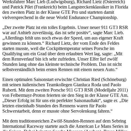
Werksfahrer Marc Lieb (Ludwigsburg), Richard Lietz (Österreich)
und Patrick Pilet (Frankreich) beim Langstreckenklassiker in Florida
den zweiten Platz in der Klasse GTE Pro und starteten damit
vielversprechend in die neue World Endurance Championship.
„Der zweite Platz ist ein tolles Ergebnis. Unser neuer 911 GT3 RSR
war auf Anhieb zuverlässig, das ist sehr positiv“, sagte Marc Lieb.
„Allerdings fehlt uns noch etwas der Speed, um aus eigener Kraft
gewinnen zu können.“ Richard Lietz, der vom Ende des Feldes
starten musste, weil die Cockpittemperatur seines Porsche im
Qualifying um ein Grad über dem erlaubten Wert lag, sagte: „Mit
dem Rennverlauf bin ich sehr zufrieden. Unser Elfer lief zwölf
Stunden lang ohne das kleinste technische Problem. Das ist nicht
selbstverständlich beim ersten Rennen mit einem neuen Auto.“
Einen optimalen Saisonstart erwischte Christian Ried (Schöneburg)
mit seinen italienischen Teamkollegen Gianluca Roda und Paolo
Ruberti. Mit dem zweiten Porsche 911 GT3 RSR (Modelljahr 2011)
von Felbermayr-Proton feierten sie den Sieg in der Klasse GTE Am.
„Dieser Erfolg ist für uns ein perfekter Saisonauftakt“, sagte er. „Die
letzten eineinhalb Stunden des Rennens waren für Paolo
Schwerstarbeit, denn er musste ohne Servolenkung fahren.“
Mit dem traditionsreichen Zwölf-Stunden-Rennen auf dem Sebring
International Raceway startete auch die American Le Mans Series in