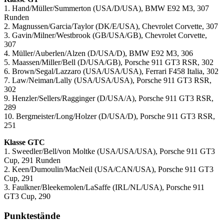
1. Hand/Müller/Summerton (USA/D/USA), BMW E92 M3, 307
Runden
2. Magnussen/Garcia/Taylor (DK/E/USA), Chevrolet Corvette, 307
3. Gavin/Milner/Westbrook (GB/USA/GB), Chevrolet Corvette,
307
4. Müller/Auberlen/Alzen (D/USA/D), BMW E92 M3, 306
5. Maassen/Miller/Bell (D/USA/GB), Porsche 911 GT3 RSR, 302
6. Brown/Segal/Lazzaro (USA/USA/USA), Ferrari F458 Italia, 302
7. Law/Neiman/Lally (USA/USA/USA), Porsche 911 GT3 RSR,
302
9. Henzler/Sellers/Ragginger (D/USA/A), Porsche 911 GT3 RSR,
289
10. Bergmeister/Long/Holzer (D/USA/D), Porsche 911 GT3 RSR,
251
Klasse GTC
1. Sweedler/Bell/von Moltke (USA/USA/USA), Porsche 911 GT3
Cup, 291 Runden
2. Keen/Dumoulin/MacNeil (USA/CAN/USA), Porsche 911 GT3
Cup, 291
3. Faulkner/Bleekemolen/LaSaffe (IRL/NL/USA), Porsche 911
GT3 Cup, 290
Punktestände