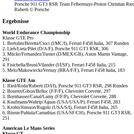
Porsche 911 GT3 RSR Team Felbermayr-Proton Christian Ried
Ruberti © Porsche
Ergebnisse
World Endurance Championship
Klasse GTE Pro
1. Bertolini/Beretta/Cioci (I/MC/I), Ferrari F458 Italia, 307 Runden
2. Lieb/Lietz/Pilet (D/A/F), Porsche 911 GT3 RSR, 306
3. Mücke/Fernandez/Turner (D/MEX/GB), Aston Martin Vantage,
291
4. Fisichella/Bruni/Vilander (I/I/SF), Ferrari F458 Italia, 215
5. Melo/Makowiecki/Vernay (BRA/F/F), Ferrari F458 Italia, 183
Klasse GTE Am
1. Ried/Roda/Ruberti (D/I/I), Porsche 911 GT3 RSR, 298 Runden
2. Bourret/Gibon/Belloc (F/F/F), Chevrolet Corvette, 297
3. Bornhauser/Canal/Lamy (F/F/P), Chevrolet Corvette, 288
4. Kaufmann/Waltrip/Aguas (USA/USA/P), Ferrari F458, 283
5. Krohn/Jönsson/Rugolo (USA/S/I), Ferrari F458 Italia, 265
6. Binnie/Palttala/Camathias (USA/SF/CH), Porsche 911 GT3 RSR,
251
American Le Mans Series
Klasse GT