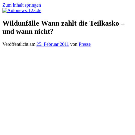
Zum Inhalt springen
Autonews-
Autonews
Wildunfälle Wann zahlt die Teilkasko –
123.de
mit
und wann nicht?
Charme
Veröffentlicht am
25. Februar 2011
von
Presse