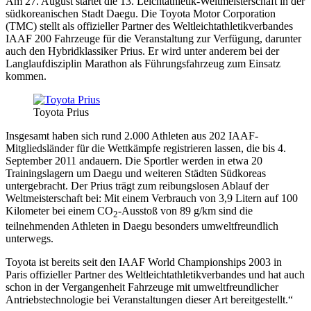
Am 27. August startet die 13. Leichtathletik-Weltmeisterschaft in der
südkoreanischen Stadt Daegu. Die Toyota Motor Corporation
(TMC) stellt als offizieller Partner des Weltleichtathletikverbandes
IAAF 200 Fahrzeuge für die Veranstaltung zur Verfügung, darunter
auch den Hybridklassiker Prius. Er wird unter anderem bei der
Langlaufdisziplin Marathon als Führungsfahrzeug zum Einsatz
kommen.
Toyota Prius
Insgesamt haben sich rund 2.000 Athleten aus 202 IAAF-
Mitgliedsländer für die Wettkämpfe registrieren lassen, die bis 4.
September 2011 andauern. Die Sportler werden in etwa 20
Trainingslagern um Daegu und weiteren Städten Südkoreas
untergebracht. Der Prius trägt zum reibungslosen Ablauf der
Weltmeisterschaft bei: Mit einem Verbrauch von 3,9 Litern auf 100
Kilometer bei einem CO
-Ausstoß von 89 g/km sind die
2
teilnehmenden Athleten in Daegu besonders umweltfreundlich
unterwegs.
Toyota ist bereits seit den IAAF World Championships 2003 in
Paris offizieller Partner des Weltleichtathletikverbandes und hat auch
schon in der Vergangenheit Fahrzeuge mit umweltfreundlicher
Antriebstechnologie bei Veranstaltungen dieser Art bereitgestellt.“