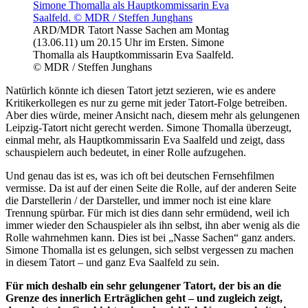
ARD/MDR Tatort Nasse Sachen am Montag
(13.06.11) um 20.15 Uhr im Ersten. Simone
Thomalla als Hauptkommissarin Eva Saalfeld.
© MDR / Steffen Junghans
Natürlich könnte ich diesen Tatort jetzt sezieren, wie es andere
Kritikerkollegen es nur zu gerne mit jeder Tatort-Folge betreiben.
Aber dies würde, meiner Ansicht nach, diesem mehr als gelungenen
Leipzig-Tatort nicht gerecht werden. Simone Thomalla überzeugt,
einmal mehr, als Hauptkommissarin Eva Saalfeld und zeigt, dass
schauspielern auch bedeutet, in einer Rolle aufzugehen.
Und genau das ist es, was ich oft bei deutschen Fernsehfilmen
vermisse. Da ist auf der einen Seite die Rolle, auf der anderen Seite
die Darstellerin / der Darsteller, und immer noch ist eine klare
Trennung spürbar. Für mich ist dies dann sehr ermüdend, weil ich
immer wieder den Schauspieler als ihn selbst, ihn aber wenig als die
Rolle wahrnehmen kann. Dies ist bei „Nasse Sachen“ ganz anders.
Simone Thomalla ist es gelungen, sich selbst vergessen zu machen
in diesem Tatort – und ganz Eva Saalfeld zu sein.
Für mich deshalb ein sehr gelungener Tatort, der bis an die
Grenze des innerlich Erträglichen geht – und zugleich zeigt,