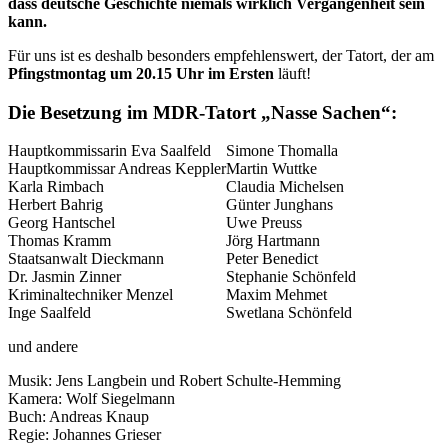
dass deutsche Geschichte niemals wirklich Vergangenheit sein
kann.
Für uns ist es deshalb besonders empfehlenswert, der Tatort, der am
Pfingstmontag um 20.15 Uhr im Ersten
läuft!
Die Besetzung im MDR-Tatort „Nasse Sachen“:
Hauptkommissarin Eva Saalfeld
Simone Thomalla
Hauptkommissar Andreas Keppler
Martin Wuttke
Karla Rimbach
Claudia Michelsen
Herbert Bahrig
Günter Junghans
Georg Hantschel
Uwe Preuss
Thomas Kramm
Jörg Hartmann
Staatsanwalt Dieckmann
Peter Benedict
Dr. Jasmin Zinner
Stephanie Schönfeld
Kriminaltechniker Menzel
Maxim Mehmet
Inge Saalfeld
Swetlana Schönfeld
und andere
Musik: Jens Langbein und Robert Schulte-Hemming
Kamera: Wolf Siegelmann
Buch: Andreas Knaup
Regie: Johannes Grieser