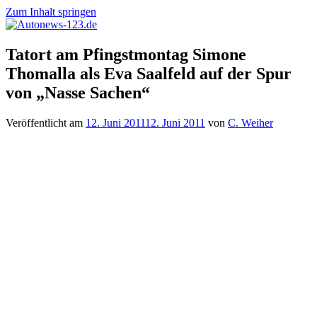
Zum Inhalt springen
Autonews-
Autonews
Tatort am Pfingstmontag Simone
123.de
mit
Thomalla als Eva Saalfeld auf der Spur
Charme
von „Nasse Sachen“
Veröffentlicht am
12. Juni 2011
12. Juni 2011
von
C. Weiher