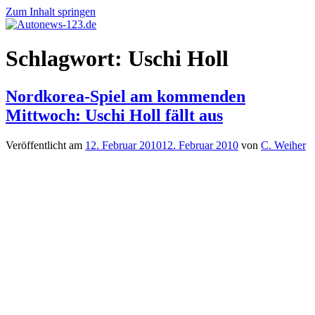
Zum Inhalt springen
Autonews-
Autonews
Schlagwort:
Uschi Holl
123.de
mit
Charme
Nordkorea-Spiel am kommenden
Mittwoch: Uschi Holl fällt aus
Veröffentlicht am
12. Februar 2010
12. Februar 2010
von
C. Weiher