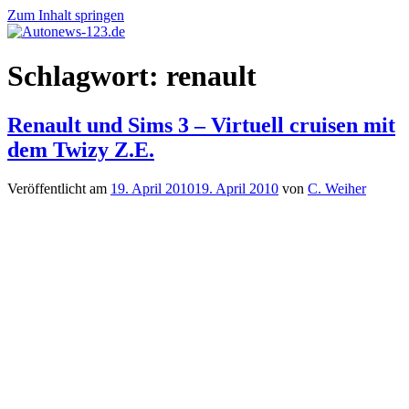
Zum Inhalt springen
Autonews-
Autonews
Schlagwort:
renault
123.de
mit
Charme
Renault und Sims 3 – Virtuell cruisen mit
dem Twizy Z.E.
Veröffentlicht am
19. April 2010
19. April 2010
von
C. Weiher