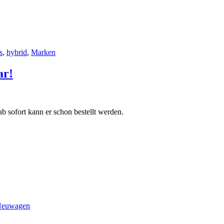
s
,
hybrid
,
Marken
ar!
b sofort kann er schon bestellt werden.
euwagen