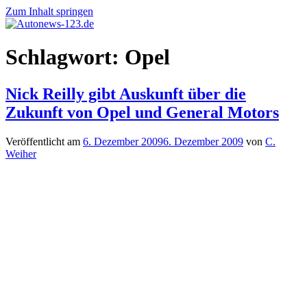
Zum Inhalt springen
Autonews-
Autonews
Schlagwort:
Opel
123.de
mit
Charme
Nick Reilly gibt Auskunft über die
Zukunft von Opel und General Motors
Veröffentlicht am
6. Dezember 2009
6. Dezember 2009
von
C.
Weiher