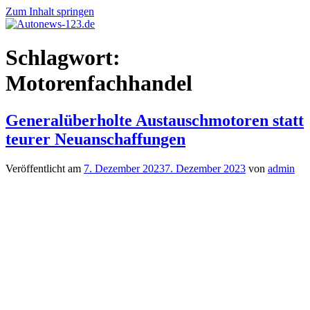
Zum Inhalt springen
Autonews-
Autonews
Schlagwort:
123.de
mit
Charme
Motorenfachhandel
Generalüberholte Austauschmotoren statt
teurer Neuanschaffungen
Veröffentlicht am
7. Dezember 2023
7. Dezember 2023
von
admin