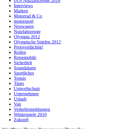
IAA Nutzfahrzeuge 2016
Interviews
Marken
Motorrad & Co
motorsport
Neuwagen
Nutzfahrzeuge
Olympia 2012
Olympische Spielen 2012
Preisverdächtig!
Reifen
Reisemobile
Sicherheit
Soundalarm
Sportliches
Tennis
Tipps
Umweltschutz
Unternehmen
Urlaub
Van
Verkehrsmeldungen
Winterspiele 2010
Zukunft