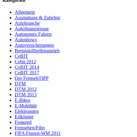
Kategorien
Allgemein
Ausstattung & Zubehör
Autobranche
Autofinanzierung
Autonomes Fahren
Autoshows
Autoversicherungen
Brennstoffzellenantrieb
CeBIT
Cebit 2012
CeBIT 2014
CeBIT 2017
Der FernsehTIPP
DTM
DTM 2012
DTM 2013
E-Bikes
E-Mobilität
Elektroautos
Erlkönige
Featured
Fernsehen/Film
FIFA Frauen-WM 2011