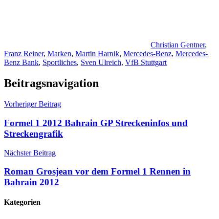
Christian Gentner
,
Franz Reiner
,
Marken
,
Martin Harnik
,
Mercedes-Benz
,
Mercedes-
Benz Bank
,
Sportliches
,
Sven Ulreich
,
VfB Stuttgart
Beitragsnavigation
Vorheriger Beitrag
Formel 1 2012 Bahrain GP Streckeninfos und
Streckengrafik
Nächster Beitrag
Roman Grosjean vor dem Formel 1 Rennen in
Bahrain 2012
Kategorien