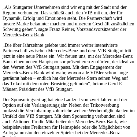
„Als Stuttgarter Unternehmen sind wir eng mit der Stadt und der
Region verbunden. Das schließt auch den VfB mit ein, der für
Dynamik, Erfolg und Emotionen steht. Die Partnerschaft wird
unsere Marke bekannter machen und unserem Geschäft zusätzlichen
Schwung geben“, sagte Franz Reiner, Vorstandsvorsitzender der
Mercedes-Benz Bank.
„Die über Jahrzehnte gelebte und immer weiter intensivierte
Partnerschaft zwischen Mercedes-Benz und dem VfB Stuttgart tritt
jetzt in eine neue Phase ein. Wir freuen uns, mit der Mercedes-Benz
Bank einen neuen Hauptsponsor präsentieren zu dürfen, der ideal zu
den Werten des VfB Stuttgart passt. Mit dem Engagement der
Mercedes-Benz Bank wird wahr, wovon alle VfBler schon lange
geträumt haben – endlich hat der Mercedes-Stern seinen Weg auf
das Trikot mit dem roten Brustring gefunden“, betonte Gerd E.
Mäuser, Präsident des VfB Stuttgart.
Der Sponsoringvertrag hat eine Laufzeit von zwei Jahren mit der
Option auf ein Verlängerungsjahr. Neben der Trikotwerbung
umfasst die Vereinbarung zahlreiche weitere Werbemöglichkeiten im
Umfeld des VfB Stuttgart. Mit dem Sponsoring verbunden sind
auch Aktionen für die Mitarbeiter der Mercedes-Benz Bank, wie
beispielsweise Freikarten für Heimspiele oder die Möglichkeit von
Autogrammstunden einzelner Spieler bei der Mercedes-Benz