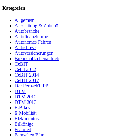
Kategorien
Allgemein
Ausstattung & Zubehör
Autobranche
Autofinanzierung
Autonomes Fahren
Autoshows
Autoversicherungen
Brennstoffzellenantrieb
CeBIT
Cebit 2012
CeBIT 2014
CeBIT 2017
Der FernsehTIPP
DTM
DTM 2012
DTM 2013
E-Bikes
E-Mobilität
Elektroautos
Erlkönige
Featured
Fernsehen/Film