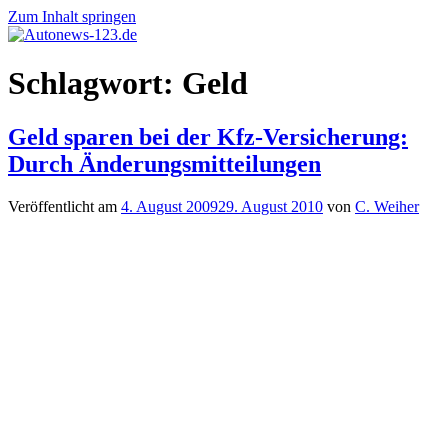
Zum Inhalt springen
Autonews-
Autonews
Schlagwort:
Geld
123.de
mit
Charme
Geld sparen bei der Kfz-Versicherung:
Durch Änderungsmitteilungen
Veröffentlicht am
4. August 2009
29. August 2010
von
C. Weiher