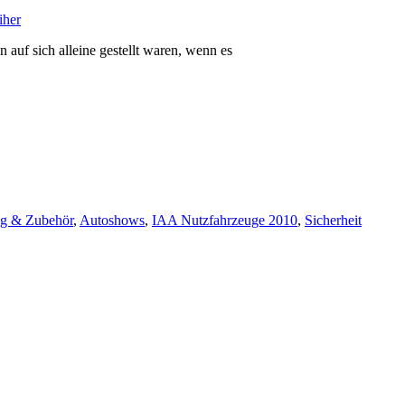
iher
n auf sich alleine gestellt waren, wenn es
ng & Zubehör
,
Autoshows
,
IAA Nutzfahrzeuge 2010
,
Sicherheit