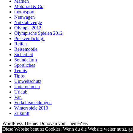
Marken
Motorrad & Co
motorsport
Neuwagen
Nutzfahrzeuge
Olympia 2012
Olympische Spielen 2012
Preisverdächtig!
Reifen
Reisemobile
Sicherheit
Soundalarm
Sportliches
Tennis
Tipps
Umweltschutz
Unternehmen
Urlaub
Van
Verkehrsmeldungen
Winterspiele 2010
Zukunft
WordPress-Theme: Donovan von ThemeZee.
Diese Website benutzt Cookies. Wenn du die Website weiter nutzt, g