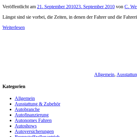
Veröffentlicht am
21. September 2010
23. September 2010
von
C. We
Längst sind sie vorbei, die Zeiten, in denen der Fahrer und die Fahreri
Weiterlesen
Allgemein
,
Ausstattu
Kategorien
Allgemein
Ausstattung & Zubehör
Autobranche
Autofinanzierung
Autonomes Fahren
Autoshows
Autoversicherungen
Brennstoffzellenantrieb