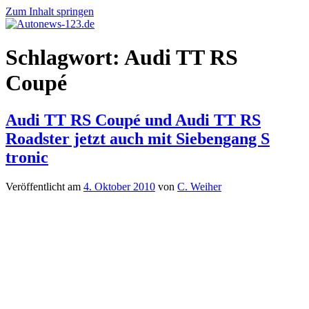
Zum Inhalt springen
Autonews-
Autonews
Schlagwort:
Audi TT RS
123.de
mit
Charme
Coupé
Audi TT RS Coupé und Audi TT RS
Roadster jetzt auch mit Siebengang S
tronic
Veröffentlicht am
4. Oktober 2010
von
C. Weiher