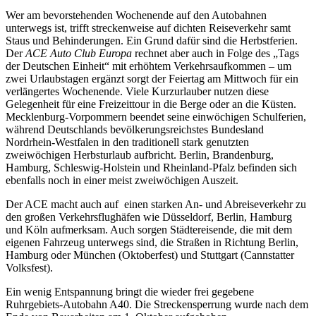
Wer am bevorstehenden Wochenende auf den Autobahnen
unterwegs ist, trifft streckenweise auf dichten Reiseverkehr samt
Staus und Behinderungen. Ein Grund dafür sind die Herbstferien.
Der
ACE Auto Club Europa
rechnet aber auch in Folge des „Tags
der Deutschen Einheit“ mit erhöhtem Verkehrsaufkommen – um
zwei Urlaubstagen ergänzt sorgt der Feiertag am Mittwoch für ein
verlängertes Wochenende. Viele Kurzurlauber nutzen diese
Gelegenheit für eine Freizeittour in die Berge oder an die Küsten.
Mecklenburg-Vorpommern beendet seine einwöchigen Schulferien,
während Deutschlands bevölkerungsreichstes Bundesland
Nordrhein-Westfalen in den traditionell stark genutzten
zweiwöchigen Herbsturlaub aufbricht. Berlin, Brandenburg,
Hamburg, Schleswig-Holstein und Rheinland-Pfalz befinden sich
ebenfalls noch in einer meist zweiwöchigen Auszeit.
Der ACE macht auch auf einen starken An- und Abreiseverkehr zu
den großen Verkehrsflughäfen wie Düsseldorf, Berlin, Hamburg
und Köln aufmerksam. Auch sorgen Städtereisende, die mit dem
eigenen Fahrzeug unterwegs sind, die Straßen in Richtung Berlin,
Hamburg oder München (Oktoberfest) und Stuttgart (Cannstatter
Volksfest).
Ein wenig Entspannung bringt die wieder frei gegebene
Ruhrgebiets-Autobahn A40. Die Streckensperrung wurde nach dem