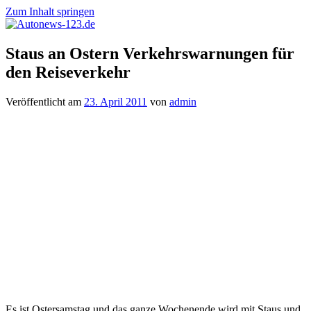
Zum Inhalt springen
Autonews-
Autonews
Staus an Ostern Verkehrswarnungen für
123.de
mit
den Reiseverkehr
Charme
Veröffentlicht am
23. April 2011
von
admin
Es ist Ostersamstag und das ganze Wochenende wird mit Staus und