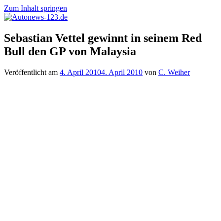
Zum Inhalt springen
Autonews-
Autonews
Sebastian Vettel gewinnt in seinem Red
123.de
mit
Bull den GP von Malaysia
Charme
Veröffentlicht am
4. April 2010
4. April 2010
von
C. Weiher