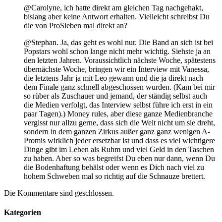
@Carolyne, ich hatte direkt am gleichen Tag nachgehakt,
bislang aber keine Antwort erhalten. Vielleicht schreibst Du
die von ProSieben mal direkt an?
@Stephan. Ja, das geht es wohl nur. Die Band an sich ist bei
Popstars wohl schon lange nicht mehr wichtig. Siehste ja an
den letzten Jahren. Voraussichtlich nächste Woche, spätestens
übernächste Woche, bringen wir ein Interview mit Vanessa,
die letztens Jahr ja mit Leo gewann und die ja direkt nach
dem Finale ganz schnell abgeschossen wurden. (Kam bei mir
so rüber als Zuschauer und jemand, der ständig selbst auch
die Medien verfolgt, das Interview selbst führe ich erst in ein
paar Tagen).) Money rules, aber diese ganze Medienbranche
vergisst nur allzu gerne, dass sich die Welt nicht um sie dreht,
sondern in dem ganzen Zirkus außer ganz ganz wenigen A-
Promis wirklich jeder ersetzbar ist und dass es viel wichtigere
Dinge gibt im Leben als Ruhm und viel Geld in den Taschen
zu haben. Aber so was begreifst Du eben nur dann, wenn Du
die Bodenhaftung behälst oder wenn es Dich nach viel zu
hohem Schweben mal so richtig auf die Schnauze brettert.
Die Kommentare sind geschlossen.
Kategorien