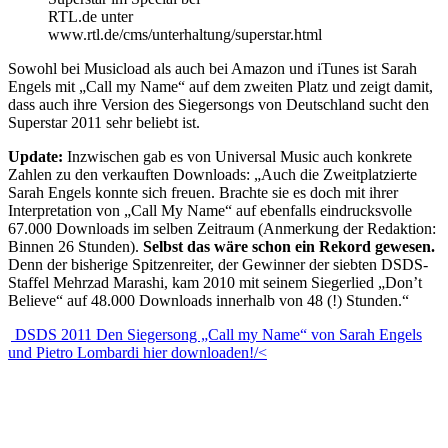
RTL.de unter
www.rtl.de/cms/unterhaltung/superstar.html
Sowohl bei Musicload als auch bei Amazon und iTunes ist Sarah
Engels mit „Call my Name“ auf dem zweiten Platz und zeigt damit,
dass auch ihre Version des Siegersongs von Deutschland sucht den
Superstar 2011 sehr beliebt ist.
Update:
Inzwischen gab es von Universal Music auch konkrete
Zahlen zu den verkauften Downloads: „Auch die Zweitplatzierte
Sarah Engels konnte sich freuen. Brachte sie es doch mit ihrer
Interpretation von „Call My Name“ auf ebenfalls eindrucksvolle
67.000 Downloads im selben Zeitraum (Anmerkung der Redaktion:
Binnen 26 Stunden).
Selbst das wäre schon ein Rekord gewesen.
Denn der bisherige Spitzenreiter, der Gewinner der siebten DSDS-
Staffel Mehrzad Marashi, kam 2010 mit seinem Siegerlied „Don’t
Believe“ auf 48.000 Downloads innerhalb von 48 (!) Stunden.“
DSDS 2011 Den Siegersong „Call my Name“ von Sarah Engels
und Pietro Lombardi hier downloaden!/<