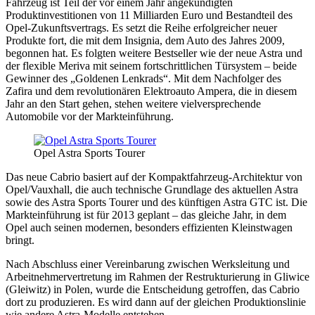
Fahrzeug ist Teil der vor einem Jahr angekündigten
Produktinvestitionen von 11 Milliarden Euro und Bestandteil des
Opel-Zukunftsvertrags. Es setzt die Reihe erfolgreicher neuer
Produkte fort, die mit dem Insignia, dem Auto des Jahres 2009,
begonnen hat. Es folgten weitere Bestseller wie der neue Astra und
der flexible Meriva mit seinem fortschrittlichen Türsystem – beide
Gewinner des „Goldenen Lenkrads“. Mit dem Nachfolger des
Zafira und dem revolutionären Elektroauto Ampera, die in diesem
Jahr an den Start gehen, stehen weitere vielversprechende
Automobile vor der Markteinführung.
Opel Astra Sports Tourer
Das neue Cabrio basiert auf der Kompaktfahrzeug-Architektur von
Opel/Vauxhall, die auch technische Grundlage des aktuellen Astra
sowie des Astra Sports Tourer und des künftigen Astra GTC ist. Die
Markteinführung ist für 2013 geplant – das gleiche Jahr, in dem
Opel auch seinen modernen, besonders effizienten Kleinstwagen
bringt.
Nach Abschluss einer Vereinbarung zwischen Werksleitung und
Arbeitnehmervertretung im Rahmen der Restrukturierung in Gliwice
(Gleiwitz) in Polen, wurde die Entscheidung getroffen, das Cabrio
dort zu produzieren. Es wird dann auf der gleichen Produktionslinie
wie andere Astra-Modelle entstehen.