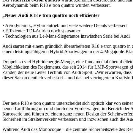
Aerodynamik beim R18 e-tron quattro wurden verbessert.
„Neuer Audi R18 e-tron quattro noch effizienter
• Aerodynamik, Hybridantrieb und viele weitere Details verbessert
• Effizienter TDI-Antrieb noch sparsamer
• Technologien aus Le-Mans-Siegerautos inzwischen Serie bei Audi
Audi startet mit einem gründlich überarbeiteten R18 e-tron quattro 
einem leistungsfähigeren Hybrid-Sportwagen in der 4-Megajoule-Klas
Doppelt so viel Hybridenergie-Menge, eine fundamental überarbeitete
Möglichkeiten des Reglements, das seit 2014 für LMP-Sportwagen gilt, 
Zander, der neue Leiter Technik von Audi Sport. „Wir erwarten, dass
dieser Saison deutlich verbessert – und das bei verringertem Kraftstof
Der neue R18 e-tron quattro unterscheidet sich optisch klar von sein
neuen Luftführung um und durch den Vorderwagen, im Bereich der Se
Karosserie und führen zu einem ganz neuen Design der Scheinwerfer.
Sicherheit im Straßenverkehr verbessern und inzwischen auch die Au
Während Audi das Monocoque – die zentrale Sicherheitszelle des Re