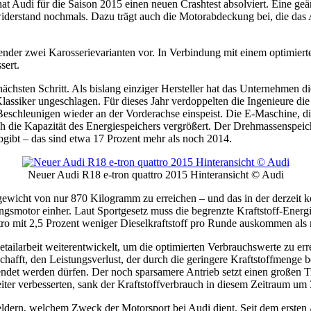
 hat Audi für die Saison 2015 einen neuen Crashtest absolviert. Eine ge
erstand nochmals. Dazu trägt auch die Motorabdeckung bei, die das A
nder zwei Karosserievarianten vor. In Verbindung mit einem optimiert
sert.
ächsten Schritt. Als bislang einziger Hersteller hat das Unternehmen
-Klassiker ungeschlagen. Für dieses Jahr verdoppelten die Ingenieure 
chleunigen wieder an der Vorderachse einspeist. Die E-Maschine, die 
uch die Kapazität des Energiespeichers vergrößert. Der Drehmassenspeic
gibt – das sind etwa 17 Prozent mehr als noch 2014.
Neuer Audi R18 e-tron quattro 2015 Hinteransicht © Audi
tgewicht von nur 870 Kilogramm zu erreichen – und das in der derzeit
ngsmotor einher. Laut Sportgesetz muss die begrenzte Kraftstoff-Energ
tro mit 2,5 Prozent weniger Dieselkraftstoff pro Runde auskommen als
etailarbeit weiterentwickelt, um die optimierten Verbrauchswerte zu err
afft, den Leistungsverlust, der durch die geringere Kraftstoffmenge be
det werden dürfen. Der noch sparsamere Antrieb setzt einen großen T
iter verbesserten, sank der Kraftstoffverbrauch in diesem Zeitraum um 
Feldern, welchem Zweck der Motorsport bei Audi dient. Seit dem erste