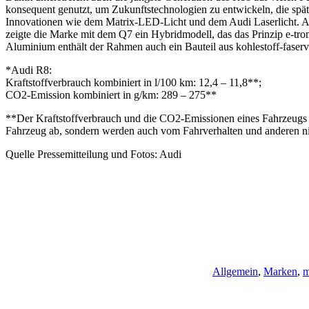
konsequent genutzt, um Zukunftstechnologien zu entwickeln, die spät
Innovationen wie dem Matrix-LED-Licht und dem Audi Laserlicht. Au
zeigte die Marke mit dem Q7 ein Hybridmodell, das das Prinzip e-tr
Aluminium enthält der Rahmen auch ein Bauteil aus kohlestoff-faser
*Audi R8:
Kraftstoffverbrauch kombiniert in l/100 km: 12,4 – 11,8**;
CO2-Emission kombiniert in g/km: 289 – 275**
**Der Kraftstoffverbrauch und die CO2-Emissionen eines Fahrzeugs v
Fahrzeug ab, sondern werden auch vom Fahrverhalten und anderen nic
Quelle Pressemitteilung und Fotos: Audi
Allgemein
,
Marken
,
m