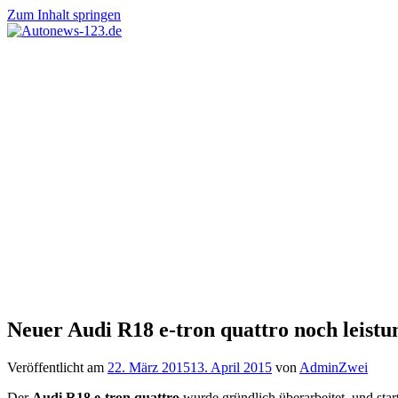
Zum Inhalt springen
Autonews-
Autonews
123.de
mit
Charme
Neuer Audi R18 e-tron quattro noch leistu
Veröffentlicht am
22. März 2015
13. April 2015
von
AdminZwei
Der
Audi R18 e-tron quattro
wurde gründlich überarbeitet, und start