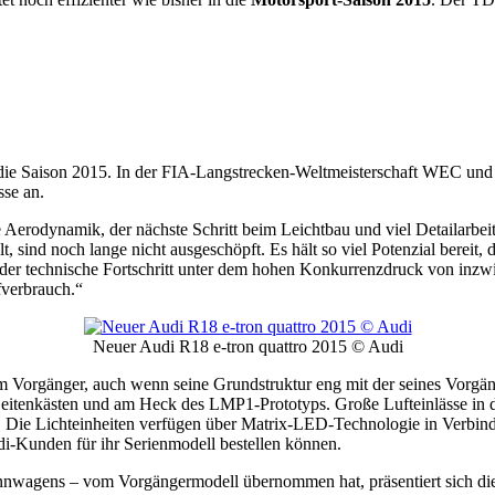
in die Saison 2015. In der FIA-Langstrecken-Weltmeisterschaft WEC und
se an.
 Aerodynamik, der nächste Schritt beim Leichtbau und viel Detailarbei
sind noch lange nicht ausgeschöpft. Es hält so viel Potenzial bereit, 
 der technische Fortschritt unter dem hohen Konkurrenzdruck von inzwi
fverbrauch.“
Neuer Audi R18 e-tron quattro 2015 © Audi
em Vorgänger, auch wenn seine Grundstruktur eng mit der seines Vorgäng
itenkästen und am Heck des LMP1-Prototyps. Große Lufteinlässe in d
 Die Lichteinheiten verfügen über Matrix-LED-Technologie in Verbindu
di-Kunden für ihr Serienmodell bestellen können.
nnwagens – vom Vorgängermodell übernommen hat, präsentiert sich die