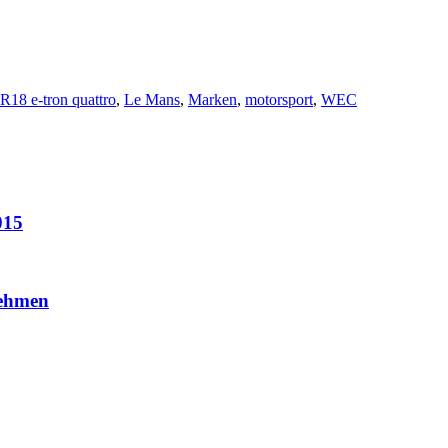
R18 e-tron quattro
,
Le Mans
,
Marken
,
motorsport
,
WEC
015
ehmen