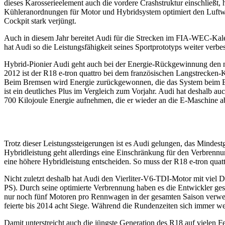
dieses Karosserieelement auch die vordere Crashstruktur einschließt,
Kühleranordnungen für Motor und Hybridsystem optimiert den Luftwid
Cockpit stark verjüngt.
Auch in diesem Jahr bereitet Audi für die Strecken im FIA-WEC-Kale
hat Audi so die Leistungsfähigkeit seines Sportprototyps weiter verbes
Hybrid-Pionier Audi geht auch bei der Energie-Rückgewinnung den n
2012 ist der R18 e-tron quattro bei dem französischen Langstrecken
Beim Bremsen wird Energie zurückgewonnen, die das System beim Bes
ist ein deutliches Plus im Vergleich zum Vorjahr. Audi hat deshalb a
700 Kilojoule Energie aufnehmen, die er wieder an die E-Maschine ab
Trotz dieser Leistungssteigerungen ist es Audi gelungen, das Mindes
Hybridleistung geht allerdings eine Einschränkung für den Verbrennu
eine höhere Hybridleistung entscheiden. So muss der R18 e-tron quat
Nicht zuletzt deshalb hat Audi den Vierliter-V6-TDI-Motor mit viel D
PS). Durch seine optimierte Verbrennung haben es die Entwickler gesch
nur noch fünf Motoren pro Rennwagen in der gesamten Saison verwen
feierte bis 2014 acht Siege. Während die Rundenzeiten sich immer we
Damit unterstreicht auch die jüngste Generation des R18 auf vielen 