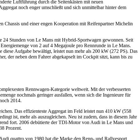
änderte Luftführung durch die Seitenkästen mit neuen
ggregat noch enger umschließt und sich unmittelbar hinter dem
en Chassis und einer engen Kooperation mit Reifenpartner Michelin
 die 24 Stunden von Le Mans mit Hybrid-Sportwagen gewonnen. Seit
die Energiemenge von 2 auf 4 Megajoule pro Rennrunde in Le Mans.
diese Aufgabe bewältigt, leistet nun mehr als 200 kW (272 PS). Das
her, der neben dem Fahrer abgekapselt im Cockpit sitzt, kann bis zu
 komplexesten Rennwagen-Kategorie weltweit. Mit der verbesserten
iemenge nochmals geringer ausfallen, wenn sich die Ingenieure für
 noch 2014.
eichen. Das effizienteste Aggregat im Feld leistet nun 410 kW (558
dingt ist, mehr als auszugleichen. Neu ist zudem, dass in diesem Jahr
rend fort. 2006 debütierte der TDI-Motor von Audi in Le Mans und
38 Prozent.
n Audi quattro von 1980 hat die Marke den Renn- und Rallyesport