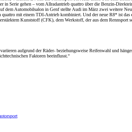
er in Serie gehen – vom Allradantrieb quattro über die Benzin-Direkte
f dem Automobilsalon in Genf stellte Audi im März zwei weitere Neu
on quattro mit einem TDI-Antrieb kombiniert. Und der neue R8* ist das
verstärktem Kunststoff (CFK), dem Werkstoff, der aus dem Rennsport s
ariieren aufgrund der Räder- beziehungsweise Reifenwahl und hängen n
httechnischen Faktoren beeinflusst.“
otorsport