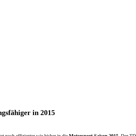
ngsfähiger in 2015
et noch effizienter wie bisher in die
Motorsport-Saison 2015
. Der TD