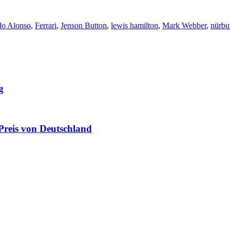
do Alonso
,
Ferrari
,
Jenson Button
,
lewis hamilton
,
Mark Webber
,
nürbu
g
Preis von Deutschland