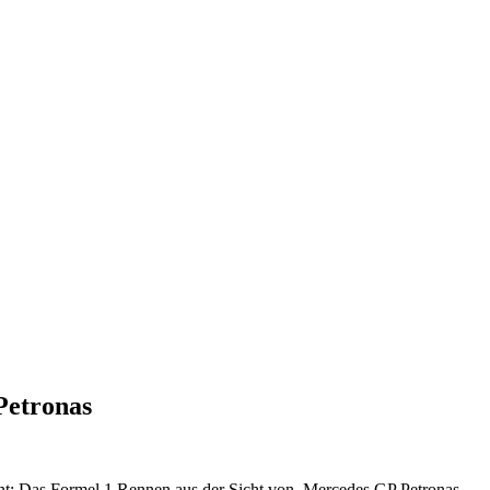
Petronas
ant: Das Formel 1 Rennen aus der Sicht von Mercedes GP Petronas.