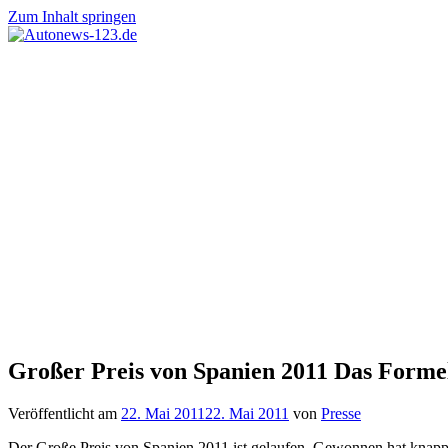
Zum Inhalt springen
Autonews-
Autonews
123.de
mit
Charme
Großer Preis von Spanien 2011 Das Forme
Veröffentlicht am
22. Mai 2011
22. Mai 2011
von
Presse
Der Große Preis von Spanien 2011 ist gelaufen. Gewonnen hat knapp 