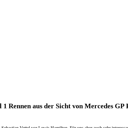
l 1 Rennen aus der Sicht von Mercedes GP 
Sebastian Vettel vor Lewis Hamilton. Für uns aber auch sehr interess