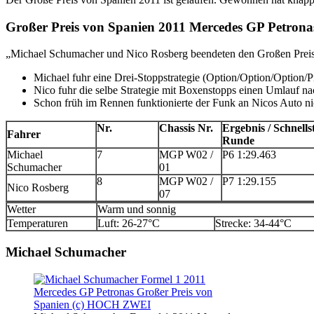
Großer Preis von Spanien 2011 Mercedes GP Petrona
„Michael Schumacher und Nico Rosberg beendeten den Großen Preis v
Michael fuhr eine Drei-Stoppstrategie (Option/Option/Option/
Nico fuhr die selbe Strategie mit Boxenstopps einen Umlauf n
Schon früh im Rennen funktionierte der Funk an Nicos Auto n
Nr.
Chassis Nr.
Ergebnis / Schnells
Fahrer
Runde
Michael
7
MGP W02 /
P6 1:29.463
Schumacher
01
8
MGP W02 /
P7 1:29.155
Nico Rosberg
07
Wetter
Warm und sonnig
Temperaturen
Luft: 26-27°C
Strecke: 34-44°C
Michael Schumacher