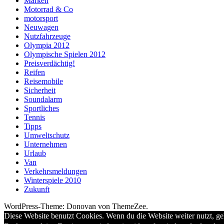
Marken
Motorrad & Co
motorsport
Neuwagen
Nutzfahrzeuge
Olympia 2012
Olympische Spielen 2012
Preisverdächtig!
Reifen
Reisemobile
Sicherheit
Soundalarm
Sportliches
Tennis
Tipps
Umweltschutz
Unternehmen
Urlaub
Van
Verkehrsmeldungen
Winterspiele 2010
Zukunft
WordPress-Theme: Donovan von ThemeZee.
Diese Website benutzt Cookies. Wenn du die Website weiter nutzt, g