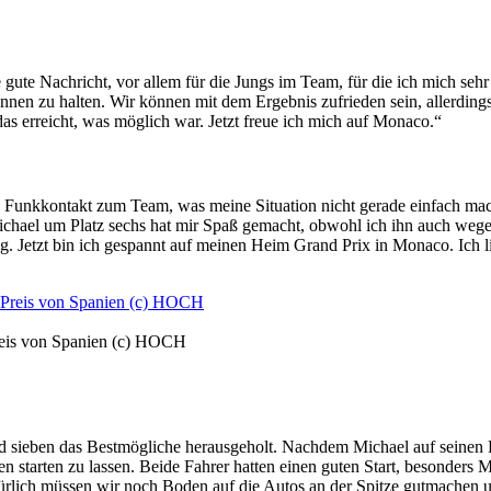
te Nachricht, vor allem für die Jungs im Team, für die ich mich sehr fr
ennen zu halten. Wir können mit dem Ergebnis zufrieden sein, allerdings
as erreicht, was möglich war. Jetzt freue ich mich auf Monaco.“
n Funkkontakt zum Team, was meine Situation nicht gerade einfach mac
l um Platz sechs hat mir Spaß gemacht, obwohl ich ihn auch wegen d
g. Jetzt bin ich gespannt auf meinen Heim Grand Prix in Monaco. Ich li
reis von Spanien (c) HOCH
d sieben das Bestmögliche herausgeholt. Nachdem Michael auf seinen Ei
en starten zu lassen. Beide Fahrer hatten einen guten Start, besonders
türlich müssen wir noch Boden auf die Autos an der Spitze gutmachen un