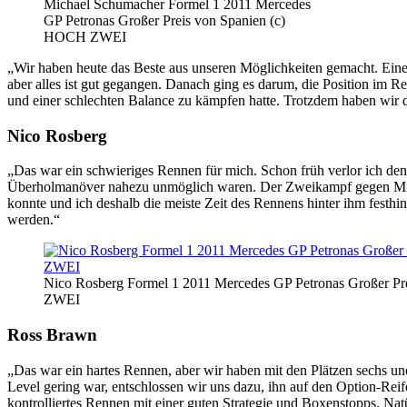
Michael Schumacher Formel 1 2011 Mercedes
GP Petronas Großer Preis von Spanien (c)
HOCH ZWEI
„Wir haben heute das Beste aus unseren Möglichkeiten gemacht. Eine gu
aber alles ist gut gegangen. Danach ging es darum, die Position im R
und einer schlechten Balance zu kämpfen hatte. Trotzdem haben wir d
Nico Rosberg
„Das war ein schwieriges Rennen für mich. Schon früh verlor ich de
Überholmanöver nahezu unmöglich waren. Der Zweikampf gegen Michae
konnte und ich deshalb die meiste Zeit des Rennens hinter ihm festhin
werden.“
Nico Rosberg Formel 1 2011 Mercedes GP Petronas Großer P
ZWEI
Ross Brawn
„Das war ein hartes Rennen, aber wir haben mit den Plätzen sechs un
Level gering war, entschlossen wir uns dazu, ihn auf den Option-Reif
kontrolliertes Rennen mit einer guten Strategie und Boxenstopps. Na