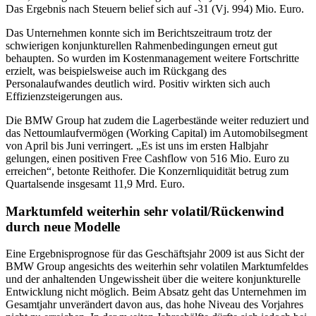
Das Ergebnis nach Steuern belief sich auf -31 (Vj. 994) Mio. Euro.
Das Unternehmen konnte sich im Berichtszeitraum trotz der
schwierigen konjunkturellen Rahmenbedingungen erneut gut
behaupten. So wurden im Kostenmanagement weitere Fortschritte
erzielt, was beispielsweise auch im Rückgang des
Personalaufwandes deutlich wird. Positiv wirkten sich auch
Effizienzsteigerungen aus.
Die BMW Group hat zudem die Lagerbestände weiter reduziert und
das Nettoumlaufvermögen (Working Capital) im Automobilsegment
von April bis Juni verringert. „Es ist uns im ersten Halbjahr
gelungen, einen positiven Free Cashflow von 516 Mio. Euro zu
erreichen“, betonte Reithofer. Die Konzernliquidität betrug zum
Quartalsende insgesamt 11,9 Mrd. Euro.
Marktumfeld weiterhin sehr volatil/Rückenwind
durch neue Modelle
Eine Ergebnisprognose für das Geschäftsjahr 2009 ist aus Sicht der
BMW Group angesichts des weiterhin sehr volatilen Marktumfeldes
und der anhaltenden Ungewissheit über die weitere konjunkturelle
Entwicklung nicht möglich. Beim Absatz geht das Unternehmen im
Gesamtjahr unverändert davon aus, das hohe Niveau des Vorjahres