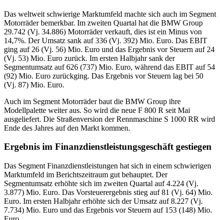
Das weltweit schwierige Marktumfeld machte sich auch im Segment
Motorräder bemerkbar. Im zweiten Quartal hat die BMW Group
29.742 (Vj. 34.886) Motorräder verkauft, dies ist ein Minus von
14,7%. Der Umsatz sank auf 336 (Vj. 392) Mio. Euro. Das EBIT
ging auf 26 (Vj. 56) Mio. Euro und das Ergebnis vor Steuern auf 24
(Vj. 53) Mio. Euro zurück. Im ersten Halbjahr sank der
Segmentumsatz auf 626 (737) Mio. Euro, während das EBIT auf 54
(92) Mio. Euro zurückging. Das Ergebnis vor Steuern lag bei 50
(Vj. 87) Mio. Euro.
Auch im Segment Motorräder baut die BMW Group ihre
Modellpalette weiter aus. So wird die neue F 800 R seit Mai
ausgeliefert. Die Straßenversion der Rennmaschine S 1000 RR wird
Ende des Jahres auf den Markt kommen.
Ergebnis im Finanzdienstleistungsgeschäft gestiegen
Das Segment Finanzdienstleistungen hat sich in einem schwierigen
Marktumfeld im Berichtszeitraum gut behauptet. Der
Segmentumsatz erhöhte sich im zweiten Quartal auf 4.224 (Vj.
3.877) Mio. Euro. Das Vorsteuerergebnis stieg auf 81 (Vj. 64) Mio.
Euro. Im ersten Halbjahr erhöhte sich der Umsatz auf 8.227 (Vj.
7.734) Mio. Euro und das Ergebnis vor Steuern auf 153 (148) Mio.
Euro.