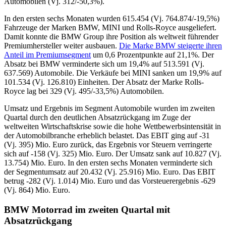
Automobilen (Vj. 312/-50,3%).
In den ersten sechs Monaten wurden 615.454 (Vj. 764.874/-19,5%)
Fahrzeuge der Marken BMW, MINI und Rolls-Royce ausgeliefert.
Damit konnte die BMW Group ihre Position als weltweit führender
Premiumhersteller weiter ausbauen.
Die Marke BMW steigerte ihren
Anteil im Premiumsegment
um 0,6 Prozentpunkte auf 21,1%. Der
Absatz bei BMW verminderte sich um 19,4% auf 513.591 (Vj.
637.569) Automobile. Die Verkäufe bei MINI sanken um 19,9% auf
101.534 (Vj. 126.810) Einheiten. Der Absatz der Marke Rolls-
Royce lag bei 329 (Vj. 495/-33,5%) Automobilen.
Umsatz und Ergebnis im Segment Automobile wurden im zweiten
Quartal durch den deutlichen Absatzrückgang im Zuge der
weltweiten Wirtschaftskrise sowie die hohe Wettbewerbsintensität in
der Automobilbranche erheblich belastet. Das EBIT ging auf -31
(Vj. 395) Mio. Euro zurück, das Ergebnis vor Steuern verringerte
sich auf -158 (Vj. 325) Mio. Euro. Der Umsatz sank auf 10.827 (Vj.
13.754) Mio. Euro. In den ersten sechs Monaten verminderte sich
der Segmentumsatz auf 20.432 (Vj. 25.916) Mio. Euro. Das EBIT
betrug -282 (Vj. 1.014) Mio. Euro und das Vorsteuerergebnis -629
(Vj. 864) Mio. Euro.
BMW Motorrad im zweiten Quartal mit
Absatzrückgang