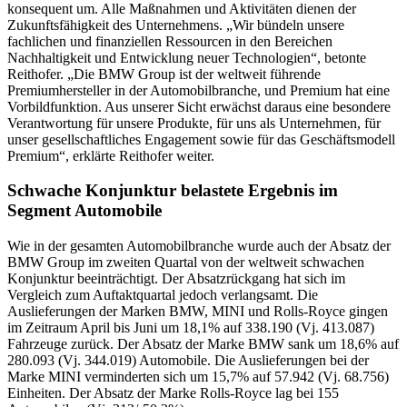
konsequent um. Alle Maßnahmen und Aktivitäten dienen der
Zukunftsfähigkeit des Unternehmens. „Wir bündeln unsere
fachlichen und finanziellen Ressourcen in den Bereichen
Nachhaltigkeit und Entwicklung neuer Technologien“, betonte
Reithofer. „Die BMW Group ist der weltweit führende
Premiumhersteller in der Automobilbranche, und Premium hat eine
Vorbildfunktion. Aus unserer Sicht erwächst daraus eine besondere
Verantwortung für unsere Produkte, für uns als Unternehmen, für
unser gesellschaftliches Engagement sowie für das Geschäftsmodell
Premium“, erklärte Reithofer weiter.
Schwache Konjunktur belastete Ergebnis im
Segment Automobile
Wie in der gesamten Automobilbranche wurde auch der Absatz der
BMW Group im zweiten Quartal von der weltweit schwachen
Konjunktur beeinträchtigt. Der Absatzrückgang hat sich im
Vergleich zum Auftaktquartal jedoch verlangsamt. Die
Auslieferungen der Marken BMW, MINI und Rolls-Royce gingen
im Zeitraum April bis Juni um 18,1% auf 338.190 (Vj. 413.087)
Fahrzeuge zurück. Der Absatz der Marke BMW sank um 18,6% auf
280.093 (Vj. 344.019) Automobile. Die Auslieferungen bei der
Marke MINI verminderten sich um 15,7% auf 57.942 (Vj. 68.756)
Einheiten. Der Absatz der Marke Rolls-Royce lag bei 155