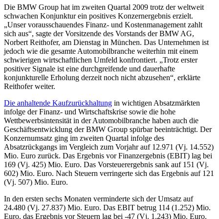
Die BMW Group hat im zweiten Quartal 2009 trotz der weltweit
schwachen Konjunktur ein positives Konzernergebnis erzielt.
„Unser vorausschauendes Finanz- und Kostenmanagement zahlt
sich aus“, sagte der Vorsitzende des Vorstands der BMW AG,
Norbert Reithofer, am Dienstag in München. Das Unternehmen ist
jedoch wie die gesamte Automobilbranche weiterhin mit einem
schwierigen wirtschaftlichen Umfeld konfrontiert. „Trotz erster
positiver Signale ist eine durchgreifende und dauerhafte
konjunkturelle Erholung derzeit noch nicht abzusehen“, erklärte
Reithofer weiter.
Die anhaltende Kaufzurückhaltung
in wichtigen Absatzmärkten
infolge der Finanz- und Wirtschaftskrise sowie die hohe
Wettbewerbsintensität in der Automobilbranche haben auch die
Geschäftsentwicklung der BMW Group spürbar beeinträchtigt. Der
Konzernumsatz ging im zweiten Quartal infolge des
Absatzrückgangs im Vergleich zum Vorjahr auf 12.971 (Vj. 14.552)
Mio. Euro zurück. Das Ergebnis vor Finanzergebnis (EBIT) lag bei
169 (Vj. 425) Mio. Euro. Das Vorsteuerergebnis sank auf 151 (Vj.
602) Mio. Euro. Nach Steuern verringerte sich das Ergebnis auf 121
(Vj. 507) Mio. Euro.
In den ersten sechs Monaten verminderte sich der Umsatz auf
24.480 (Vj. 27.837) Mio. Euro. Das EBIT betrug 114 (1.252) Mio.
Euro, das Ergebnis vor Steuern lag bei -47 (Vj. 1.243) Mio. Euro.