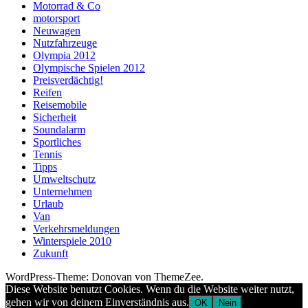
Motorrad & Co
motorsport
Neuwagen
Nutzfahrzeuge
Olympia 2012
Olympische Spielen 2012
Preisverdächtig!
Reifen
Reisemobile
Sicherheit
Soundalarm
Sportliches
Tennis
Tipps
Umweltschutz
Unternehmen
Urlaub
Van
Verkehrsmeldungen
Winterspiele 2010
Zukunft
WordPress-Theme: Donovan von ThemeZee.
Diese Website benutzt Cookies. Wenn du die Website weiter nutzt,
gehen wir von deinem Einverständnis aus.
OK
Nein