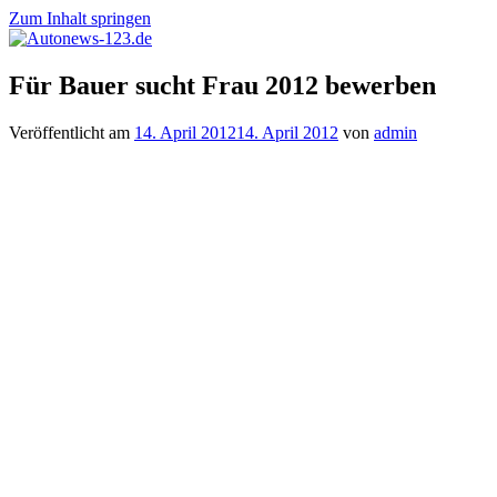
Zum Inhalt springen
Autonews-
Autonews
Für Bauer sucht Frau 2012 bewerben
123.de
mit
Charme
Veröffentlicht am
14. April 2012
14. April 2012
von
admin