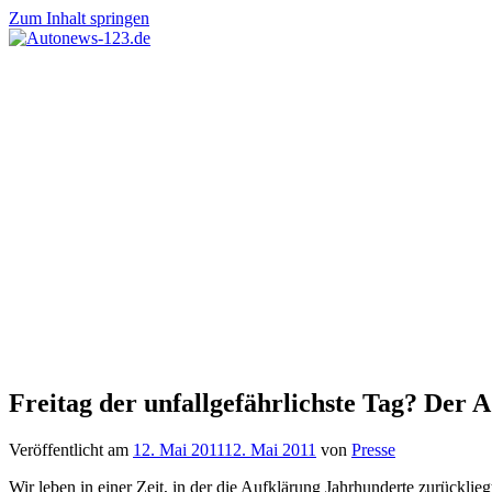
Zum Inhalt springen
Autonews-
Autonews
123.de
mit
Charme
Freitag der unfallgefährlichste Tag? Der
Veröffentlicht am
12. Mai 2011
12. Mai 2011
von
Presse
Wir leben in einer Zeit, in der die Aufklärung Jahrhunderte zurückli