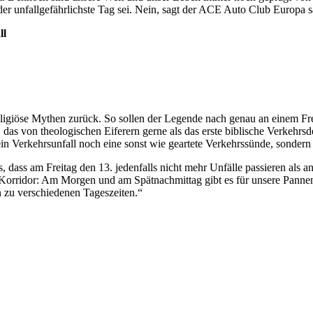
der unfallgefährlichste Tag sei. Nein, sagt der ACE Auto Club Europa 
ll
f religiöse Mythen zurück. So sollen der Legende nach genau an einem 
 das von theologischen Eiferern gerne als das erste biblische Verke
 Verkehrsunfall noch eine sonst wie geartete Verkehrssünde, sondern e
s, dass am Freitag den 13. jedenfalls nicht mehr Unfälle passieren al
orridor: Am Morgen und am Spätnachmittag gibt es für unsere Pannenhe
 zu verschiedenen Tageszeiten.“