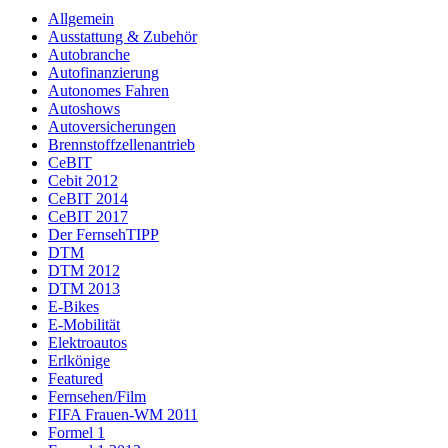
Allgemein
Ausstattung & Zubehör
Autobranche
Autofinanzierung
Autonomes Fahren
Autoshows
Autoversicherungen
Brennstoffzellenantrieb
CeBIT
Cebit 2012
CeBIT 2014
CeBIT 2017
Der FernsehTIPP
DTM
DTM 2012
DTM 2013
E-Bikes
E-Mobilität
Elektroautos
Erlkönige
Featured
Fernsehen/Film
FIFA Frauen-WM 2011
Formel 1