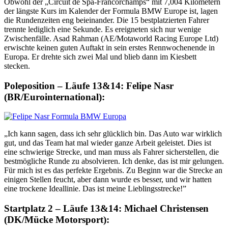
Obwohl der „Circuit de Spa-Francorchamps“ mit 7,004 Kilometern
der längste Kurs im Kalender der Formula BMW Europe ist, lagen
die Rundenzeiten eng beieinander. Die 15 bestplatzierten Fahrer
trennte lediglich eine Sekunde. Es ereigneten sich nur wenige
Zwischenfälle. Asad Rahman (AE/Motaworld Racing Europe Ltd)
erwischte keinen guten Auftakt in sein erstes Rennwochenende in
Europa. Er drehte sich zwei Mal und blieb dann im Kiesbett
stecken.
Poleposition – Läufe 13&14: Felipe Nasr
(BR/Eurointernational):
„Ich kann sagen, dass ich sehr glücklich bin. Das Auto war wirklich
gut, und das Team hat mal wieder ganze Arbeit geleistet. Dies ist
eine schwierige Strecke, und man muss als Fahrer sicherstellen, die
bestmögliche Runde zu absolvieren. Ich denke, das ist mir gelungen.
Für mich ist es das perfekte Ergebnis. Zu Beginn war die Strecke an
einigen Stellen feucht, aber dann wurde es besser, und wir hatten
eine trockene Ideallinie. Das ist meine Lieblingsstrecke!”
Startplatz 2 – Läufe 13&14: Michael Christensen
(DK/Mücke Motorsport):