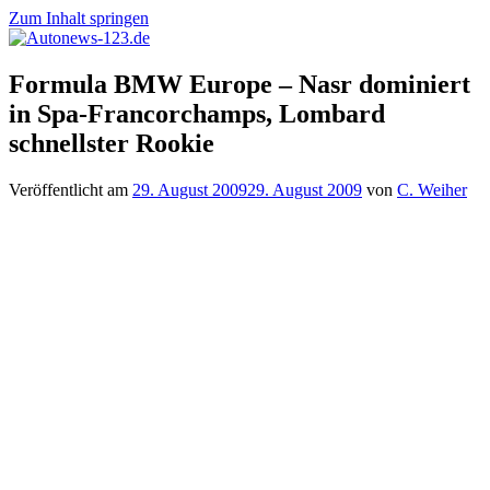
Zum Inhalt springen
Autonews-
Autonews
Formula BMW Europe – Nasr dominiert
123.de
mit
in Spa-Francorchamps, Lombard
Charme
schnellster Rookie
Veröffentlicht am
29. August 2009
29. August 2009
von
C. Weiher