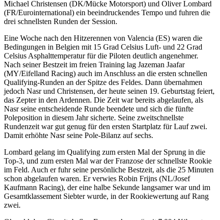
Michael Christensen (DK/Mücke Motorsport) und Oliver Lombard
(FR/Eurointernational) ein beeindruckendes Tempo und fuhren die
drei schnellsten Runden der Session.
Eine Woche nach den Hitzerennen von Valencia (ES) waren die
Bedingungen in Belgien mit 15 Grad Celsius Luft- und 22 Grad
Celsius Asphalttemperatur für die Piloten deutlich angenehmer.
Nach seiner Bestzeit im freien Training lag Jazeman Jaafar
(MY/Eifelland Racing) auch im Anschluss an die ersten schnellen
Qualifying-Runden an der Spitze des Feldes. Dann übernahmen
jedoch Nasr und Christensen, der heute seinen 19. Geburtstag feiert,
das Zepter in den Ardennen. Die Zeit war bereits abgelaufen, als
Nasr seine entscheidende Runde beendete und sich die fünfte
Poleposition in diesem Jahr sicherte. Seine zweitschnellste
Rundenzeit war gut genug für den ersten Startplatz für Lauf zwei.
Damit erhöhte Nasr seine Pole-Bilanz auf sechs.
Lombard gelang im Qualifying zum ersten Mal der Sprung in die
Top-3, und zum ersten Mal war der Franzose der schnellste Rookie
im Feld. Auch er fuhr seine persönliche Bestzeit, als die 25 Minuten
schon abgelaufen waren. Er verwies Robin Frijns (NL/Josef
Kaufmann Racing), der eine halbe Sekunde langsamer war und im
Gesamtklassement Siebter wurde, in der Rookiewertung auf Rang
zwei.