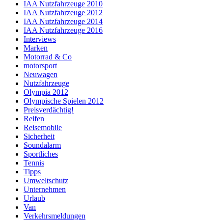
IAA Nutzfahrzeuge 2010
IAA Nutzfahrzeuge 2012
IAA Nutzfahrzeuge 2014
IAA Nutzfahrzeuge 2016
Interviews
Marken
Motorrad & Co
motorsport
Neuwagen
Nutzfahrzeuge
Olympia 2012
Olympische Spielen 2012
Preisverdächtig!
Reifen
Reisemobile
Sicherheit
Soundalarm
Sportliches
Tennis
Tipps
Umweltschutz
Unternehmen
Urlaub
Van
Verkehrsmeldungen