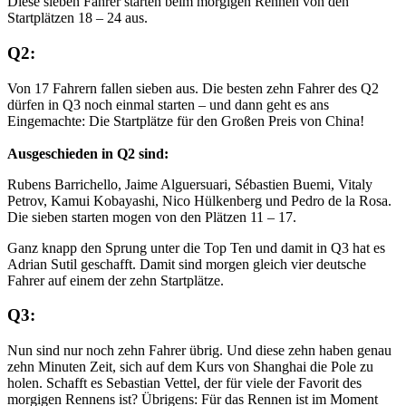
Diese sieben Fahrer starten beim morgigen Rennen von den
Startplätzen 18 – 24 aus.
Q2:
Von 17 Fahrern fallen sieben aus. Die besten zehn Fahrer des Q2
dürfen in Q3 noch einmal starten – und dann geht es ans
Eingemachte: Die Startplätze für den Großen Preis von China!
Ausgeschieden in Q2 sind:
Rubens Barrichello, Jaime Alguersuari, Sébastien Buemi, Vitaly
Petrov, Kamui Kobayashi, Nico Hülkenberg und Pedro de la Rosa.
Die sieben starten mogen von den Plätzen 11 – 17.
Ganz knapp den Sprung unter die Top Ten und damit in Q3 hat es
Adrian Sutil geschafft. Damit sind morgen gleich vier deutsche
Fahrer auf einem der zehn Startplätze.
Q3:
Nun sind nur noch zehn Fahrer übrig. Und diese zehn haben genau
zehn Minuten Zeit, sich auf dem Kurs von Shanghai die Pole zu
holen. Schafft es Sebastian Vettel, der für viele der Favorit des
morgigen Rennens ist? Übrigens: Für das Rennen ist im Moment