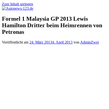
Zum Inhalt springen
Autonews-
Autonews
Formel 1 Malaysia GP 2013 Lewis
123.de
mit
Hamilton Dritter beim Heimrennen von
Charme
Petronas
Veröffentlicht am
24. März 2013
4. April 2013
von
AdminZwei