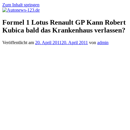
Zum Inhalt springen
Autonews-
Autonews
Formel 1 Lotus Renault GP Kann Robert
123.de
mit
Kubica bald das Krankenhaus verlassen?
Charme
Veröffentlicht am
20. April 2011
20. April 2011
von
admin