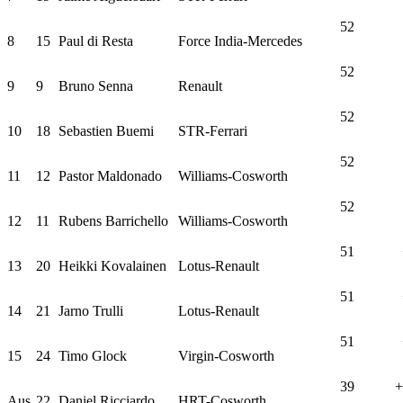
52
8
15
Paul di Resta
Force India-Mercedes
52
9
9
Bruno Senna
Renault
52
10
18
Sebastien Buemi
STR-Ferrari
52
11
12
Pastor Maldonado
Williams-Cosworth
52
12
11
Rubens Barrichello
Williams-Cosworth
51
13
20
Heikki Kovalainen
Lotus-Renault
51
14
21
Jarno Trulli
Lotus-Renault
51
15
24
Timo Glock
Virgin-Cosworth
39
+
Aus
22
Daniel Ricciardo
HRT-Cosworth