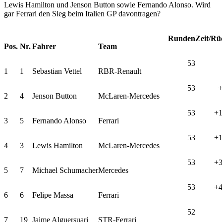
Lewis Hamilton und Jenson Button sowie Fernando Alonso. Wird
gar Ferrari den Sieg beim Italien GP davontragen?
Runden
Zeit/Rü
Pos.
Nr.
Fahrer
Team
53
1
1
Sebastian Vettel
RBR-Renault
53
+
2
4
Jenson Button
McLaren-Mercedes
53
+1
3
5
Fernando Alonso
Ferrari
53
+1
4
3
Lewis Hamilton
McLaren-Mercedes
53
+3
5
7
Michael Schumacher
Mercedes
53
+4
6
6
Felipe Massa
Ferrari
52
7
19
Jaime Alguersuari
STR-Ferrari