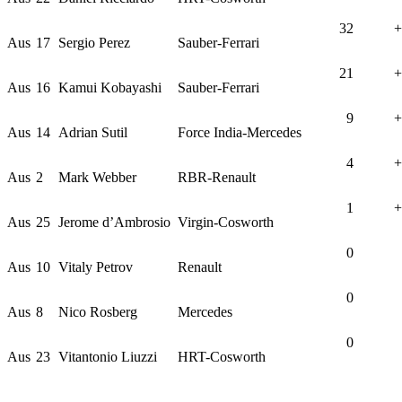
32
+
Aus
17
Sergio Perez
Sauber-Ferrari
21
+
Aus
16
Kamui Kobayashi
Sauber-Ferrari
9
+
Aus
14
Adrian Sutil
Force India-Mercedes
4
+
Aus
2
Mark Webber
RBR-Renault
1
+
Aus
25
Jerome d’Ambrosio
Virgin-Cosworth
0
Aus
10
Vitaly Petrov
Renault
0
Aus
8
Nico Rosberg
Mercedes
0
Aus
23
Vitantonio Liuzzi
HRT-Cosworth