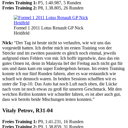
Freies Training 1:
P5, 1:40.987, 5 Runden
Freies Training 2:
P8, 1.38.805, 26 Runden
Formel 1 2011 Lotus Renault GP Nick
Heidfeld
Nick:
“Der Tag ist heute nicht so verlaufen, wie wir uns das
vorgestellt hatten. Ich drehte mich im ersten Training von der
Strecke und im zweiten passierte es gleich noch einmal, jeweils
aufgrund eines Fehlers von mir. Ich hoffe irgendwie, dass das ein
gutes Omen ist, denn in Malaysia lief der Freitag auch nicht gut für
uns und dann kam ein super Endergebnis heraus. Im ersten Training
konnte ich nur fünf Runden fahren, aber es war erstaunlich wie
schnell wir dennoch waren. In beiden Sessions schafften wir es
unter die Top-10. Das Auto hat noch Luft nach oben, die Lücke
nach vorn ist noch etwas zu groß für unseren Geschmack. Mit den
weichen Reifen konnten wir schneller fahren, es ist aber auch gut,
dass wir bereits beide Mischungen testen konnten.”
Vitaly Petrov, R31-04
Freies Training 1:
P9, 1:41.231, 16 Runden
Freies Training 2:
P9, 1.38.859, 31 Runden