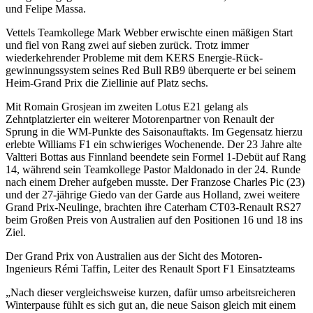
und Felipe Massa.
Vettels Teamkollege Mark Webber erwischte einen mäßigen Start
und fiel von Rang zwei auf sieben zurück. Trotz immer
wiederkehrender Probleme mit dem KERS Energie-Rück­
gewinnungssystem seines Red Bull RB9 überquerte er bei seinem
Heim-Grand Prix die Ziellinie auf Platz sechs.
Mit Romain Grosjean im zweiten Lotus E21 gelang als
Zehntplatzierter ein weiterer Motorenpartner von Renault der
Sprung in die WM-Punkte des Saisonauftakts. Im Gegensatz hierzu
erlebte Williams F1 ein schwieriges Wochenende. Der 23 Jahre alte
Valtteri Bottas aus Finnland beendete sein Formel 1-Debüt auf Rang
14, während sein Teamkollege Pastor Maldonado in der 24. Runde
nach einem Dreher aufgeben musste. Der Franzose Charles Pic (23)
und der 27-jährige Giedo van der Garde aus Holland, zwei weitere
Grand Prix-Neulinge, brachten ihre Caterham CT03-Renault RS27
beim Großen Preis von Australien auf den Positionen 16 und 18 ins
Ziel.
Der Grand Prix von Australien aus der Sicht des Motoren-
Ingenieurs Rémi Taffin, Leiter des Renault Sport F1 Einsatzteams
„Nach dieser vergleichsweise kurzen, dafür umso arbeitsreicheren
Winterpause fühlt es sich gut an, die neue Saison gleich mit einem