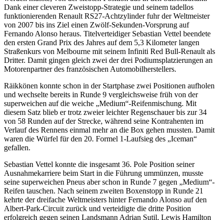
Dank einer cleveren Zweistopp-Strategie und seinem tadellos
funktio­nierenden Renault RS27-Achtzylinder fuhr der Weltmeister
von 2007 bis ins Ziel einen Zwölf-Sekunden-Vorsprung auf
Fernando Alonso heraus. Titelverteidiger Sebastian Vettel beendete
den ersten Grand Prix des Jahres auf dem 5,3 Kilometer langen
Straßenkurs von Melbourne mit seinem Infiniti Red Bull-Renault als
Dritter. Damit gingen gleich zwei der drei Podiumsplatzierungen an
Motorenpartner des französischen Automobilherstellers.
Räikkönen konnte schon in der Startphase zwei Positionen aufholen
und wechselte bereits in Runde 9 vergleichsweise früh von der
superweichen auf die weiche „Medium“-Reifenmischung. Mit
diesem Satz blieb er trotz zweier leichter Regenschauer bis zur 34
von 58 Runden auf der Strecke, während seine Kontrahenten im
Verlauf des Rennens einmal mehr an die Box gehen mussten. Damit
waren die Würfel für den 20. Formel 1-Laufsieg des „Iceman“
gefallen.
Sebastian Vettel konnte die insgesamt 36. Pole Position seiner
Ausnahmekarriere beim Start in die Führung ummünzen, musste
seine superweichen Pneus aber schon in Runde 7 gegen „Medium“-
Reifen tauschen. Nach seinem zweiten Boxenstopp in Runde 21
kehrte der dreifache Weltmeisters hinter Fernando Alonso auf den
Albert-Park-Circuit zurück und verteidigte die dritte Position
erfolgreich gegen seinen Landsmann Adrian Sutil, Lewis Hamilton