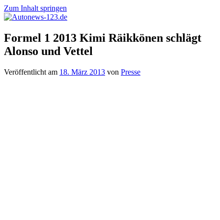
Zum Inhalt springen
Autonews-
Autonews
Formel 1 2013 Kimi Räikkönen schlägt
123.de
mit
Alonso und Vettel
Charme
Veröffentlicht am
18. März 2013
von
Presse