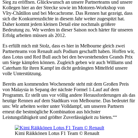
Sieg zu eröffnen. Glückwunsch an unsere Partnerteams und unsere
Kollegen hier an der Strecke sowie im Motoren-Workshop von
Vîry-Châtillon und bei Mecachrome. Das Rennen hat gezeigt, dass
sich die Konkurrenzdichte in diesem Jahr weiter zugespitzt hat.
Daher kommt jedem kleinen Detail eine nochmals größere
Bedeutung zu. Wir werden in dieser Saison noch härter für un­seren
Erfolg arbeiten müssen als 2012.
Es erfüllt mich mit Stolz, dass es hier in Melbourne gleich zwei
Partnerteams von Renault aufs Podium geschafft haben. Hoffen wir,
dass Lotus und Red Bull auch bei den bevorstehenden Grands Prix
um Siege kämpfen können. Zugleich geben wir auch Williams und
Caterham für ihren Kampf im dicht gedrängten Mittelfeld unsere
volle Unterstützung.
Bereits am kommenden Wochenende steht mit dem Großen Preis
von Malaysia in Sepang der nächste Formel 1-Lauf auf dem
Programm. Er stellt uns vor völlig andere Herausforderungen als das
heutige Rennen auf dem Stadtkurs von Melbourne. Das bedeutet für
uns: Wir arbeiten weiter unter Volldampf, um unseren Partnern
erneut die bestmögliche Kombination aus höchster
Leistungsfähigkeit und größter Zuverlässigkeit zu bieten.““
Kimi Räikkönen Lotus F1 Team © Renault