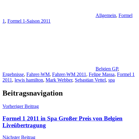
Allgemein
,
Formel
1
,
Formel 1-Saison 2011
Belgien GP
,
Ergebnisse
,
Fahrer-WM
,
Fahrer-WM 2011
,
Felipe Massa
,
Formel 1
2011
,
lewis hamilton
,
Mark Webber
,
Sebastian Vettel
,
spa
Beitragsnavigation
Vorheriger Beitrag
Formel 1 2011 in Spa Großer Preis von Belgien
Liveübertragung
Nächster Beitrag