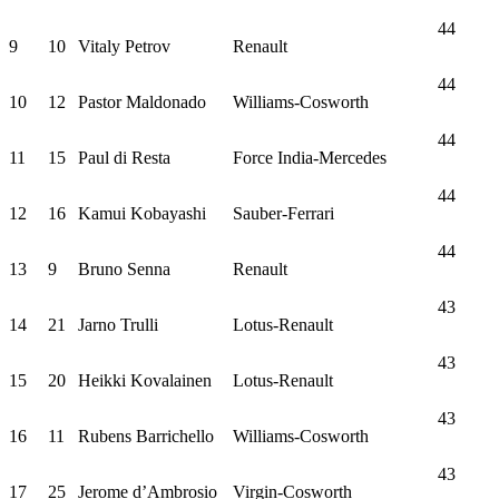
44
9
10
Vitaly Petrov
Renault
44
10
12
Pastor Maldonado
Williams-Cosworth
44
11
15
Paul di Resta
Force India-Mercedes
44
12
16
Kamui Kobayashi
Sauber-Ferrari
44
13
9
Bruno Senna
Renault
43
14
21
Jarno Trulli
Lotus-Renault
43
15
20
Heikki Kovalainen
Lotus-Renault
43
16
11
Rubens Barrichello
Williams-Cosworth
43
17
25
Jerome d’Ambrosio
Virgin-Cosworth