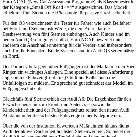
Euro NCAP (New Car Assessment Programme) als Klassenbester in
der Kategorie „Small Off-Road 4×4“ ausgezeichnet. Das Modell
erhielt mit fünf Sternen die Höchstnote für passive Crashsicherheit.
Für den Q3 verzeichneten die Tester für Fahrer wie auch Beifahrer
bei Front- und Seitencrash Werte, die dem Auto klar die
Bestbewertung von fünf Sternen einbringen. Auch Kinder sind im
neuen Audi Q3 sehr gut geschützt. Euro NCAP bewertet unter
anderem die Anschnallerinnerung für die Vorder- und insbesondere
auch für die Fondsitze. Beide Systeme sind im Audi Q3 serienmäßig
an Bord.
Der Partnerschutz gegenüber Fußgängern ist der Marke mit den Vier
Ringen ein wichtiges Anliegen. Eine speziell auf diese Anforderung
abgestimmte Fahrzeugfront im Q3 hilft bei Kollisionen die
Unfallfolgen zu mildern. Entsprechend gut schneidet das Modell im
Fußgängerschutz ab.
Gleichfalls fünf Sterne erhielt der Audi A6. Die Ergebnisse für den
Erwachsenenschutz im Front- und Seitencrash sowie die
Kindersicherheit und der Fußgängerschutz reihen den neuen Audi
A6 damit unter die sichersten Fahrzeuge seiner Kategorie ein.
Über die von der Institution bewerteten Maßnahmen hinaus räumt
Audi der aktiven Sicherheit höchsten Stellenwert ein. So bietet der
Audi A6 mit serienmäßigem Tagfahr­licht und dem optional