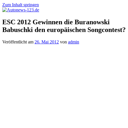
Zum Inhalt springen
Autonews-
Autonews
ESC 2012 Gewinnen die Buranowski
123.de
mit
Babuschki den europäischen Songcontest?
Charme
Veröffentlicht am
26. Mai 2012
von
admin