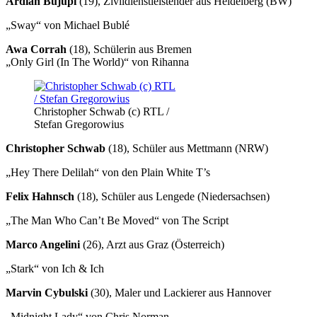
Ardian Bujupi
(19), Zivildienstleistender aus Heidelberg (BW)
„Sway“ von Michael Bublé
Awa Corrah
(18), Schülerin aus Bremen
„Only Girl (In The World)“ von Rihanna
Christopher Schwab (c) RTL /
Stefan Gregorowius
Christopher Schwab
(18), Schüler aus Mettmann (NRW)
„Hey There Delilah“ von den Plain White T’s
Felix Hahnsch
(18), Schüler aus Lengede (Niedersachsen)
„The Man Who Can’t Be Moved“ von The Script
Marco Angelini
(26), Arzt aus Graz (Österreich)
„Stark“ von Ich & Ich
Marvin Cybulski
(30), Maler und Lackierer aus Hannover
„Midnight Lady“ von Chris Norman