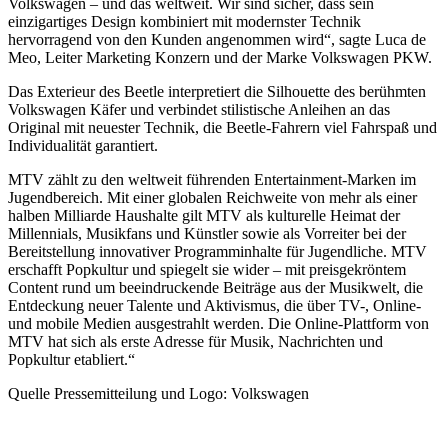
Volkswagen – und das weltweit. Wir sind sicher, dass sein
einzigartiges Design kombiniert mit modernster Technik
hervorragend von den Kunden angenommen wird“, sagte Luca de
Meo, Leiter Marketing Konzern und der Marke Volkswagen PKW.
Das Exterieur des Beetle interpretiert die Silhouette des berühmten
Volkswagen Käfer und verbindet stilistische Anleihen an das
Original mit neuester Technik, die Beetle-Fahrern viel Fahrspaß und
Individualität garantiert.
MTV zählt zu den weltweit führenden Entertainment-Marken im
Jugendbereich. Mit einer globalen Reichweite von mehr als einer
halben Milliarde Haushalte gilt MTV als kulturelle Heimat der
Millennials, Musikfans und Künstler sowie als Vorreiter bei der
Bereitstellung innovativer Programminhalte für Jugendliche. MTV
erschafft Popkultur und spiegelt sie wider – mit preisgekröntem
Content rund um beeindruckende Beiträge aus der Musikwelt, die
Entdeckung neuer Talente und Aktivismus, die über TV-, Online-
und mobile Medien ausgestrahlt werden. Die Online-Plattform von
MTV hat sich als erste Adresse für Musik, Nachrichten und
Popkultur etabliert.“
Quelle Pressemitteilung und Logo: Volkswagen