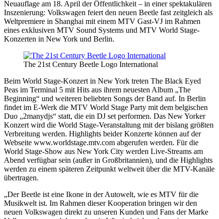
Neuauflage am 18. April der Öffentlichkeit – in einer spektakulären
Inszenierung: Volkswagen feiert den neuen Beetle fast zeitgleich als
Weltpremiere in Shanghai mit einem MTV Gast-VJ im Rahmen
eines exklusiven MTV Sound Systems und MTV World Stage-
Konzerten in New York und Berlin.
The 21st Century Beetle Logo International
Beim World Stage-Konzert in New York treten The Black Eyed
Peas im Terminal 5 mit Hits aus ihrem neuesten Album „The
Beginning“ und weiteren beliebten Songs der Band auf. In Berlin
findet im E-Werk die MTV World Stage Party mit dem belgischen
Duo „2manydjs“ statt, die ein DJ set performen. Das New Yorker
Konzert wird die World Stage-Veranstaltung mit der bislang größten
Verbreitung werden. Highlights beider Konzerte können auf der
Webseite www.worldstage.mtv.com abgerufen werden. Für die
World Stage-Show aus New York City werden Live-Streams am
Abend verfügbar sein (außer in Großbritannien), und die Highlights
werden zu einem späteren Zeitpunkt weltweit über die MTV-Kanäle
übertragen.
„Der Beetle ist eine Ikone in der Autowelt, wie es MTV für die
Musikwelt ist. Im Rahmen dieser Kooperation bringen wir den
neuen Volkswagen direkt zu unseren Kunden und Fans der Marke