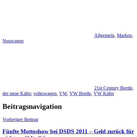
Allgemein
,
Marken
,
Neuwagen
21st Century Beetle
,
der neue Käfer
,
volkswagen
,
VW
,
VW Beetle
,
VW Käfer
Beitragsnavigation
Vorheriger Beitrag
Fünfte Mottoshow bei DSDS 2011 – Geld zurück für