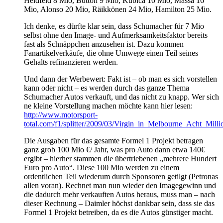
Heidfeld 8 Mio, Button 9 Mio, Kubica 10 Mio, Massa 16
Mio, Alonso 20 Mio, Räikkönen 24 Mio, Hamilton 25 Mio.
Ich denke, es dürfte klar sein, dass Schumacher für 7 Mio
selbst ohne den Image- und Aufmerksamkeitsfaktor bereits
fast als Schnäppchen anzusehen ist. Dazu kommen
Fanartikelverkäufe, die ohne Umwege einen Teil seines
Gehalts refinanzieren werden.
Und dann der Werbewert: Fakt ist – ob man es sich vorstellen
kann oder nicht – es werden durch das ganze Thema
Schumacher Autos verkauft, und das nicht zu knapp. Wer sich
ne kleine Vorstellung machen möchte kann hier lesen:
http://www.motorsport-
total.com/f1/splitter/2009/03/Virgin_in_Melbourne_Acht_Mi
Die Ausgaben für das gesamte Formel 1 Projekt betragen
ganz grob 100 Mio €/ Jahr, was pro Auto dann etwa 140€
ergibt – hierher stammen die übertriebenen „mehrere Hundert
Euro pro Auto“. Diese 100 Mio werden zu einem
ordentlichen Teil wiederum durch Sponsoren getilgt (Petronas
allen voran). Rechnet man nun wieder den Imagegewinn und
die dadurch mehr verkauften Autos heraus, muss man – nach
dieser Rechnung – Daimler höchst dankbar sein, dass sie das
Formel 1 Projekt betreiben, da es die Autos günstiger macht.