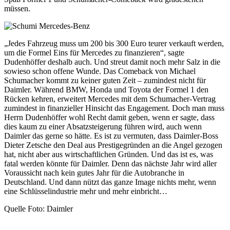
müssen.
„Jedes Fahrzeug muss um 200 bis 300 Euro teurer verkauft werden,
um die Formel Eins für Mercedes zu finanzieren“, sagte
Dudenhöffer deshalb auch. Und streut damit noch mehr Salz in die
sowieso schon offene Wunde. Das Comeback von Michael
Schumacher kommt zu keiner guten Zeit – zumindest nicht für
Daimler. Während BMW, Honda und Toyota der Formel 1 den
Rücken kehren, erweitert Mercedes mit dem Schumacher-Vertrag
zumindest in finanzieller Hinsicht das Engagement. Doch man muss
Herrn Dudenhöffer wohl Recht damit geben, wenn er sagte, dass
dies kaum zu einer Absatzsteigerung führen wird, auch wenn
Daimler das gerne so hätte. Es ist zu vermuten, dass Daimler-Boss
Dieter Zetsche den Deal aus Prestigegründen an die Angel gezogen
hat, nicht aber aus wirtschaftlichen Gründen. Und das ist es, was
fatal werden könnte für Daimler. Denn das nächste Jahr wird aller
Voraussicht nach kein gutes Jahr für die Autobranche in
Deutschland. Und dann nützt das ganze Image nichts mehr, wenn
eine Schlüsselindustrie mehr und mehr einbricht…
Quelle Foto: Daimler