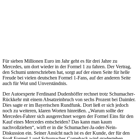
Für sieben Millionen Euro im Jahr geht es für drei Jahre zu
Mercedes, um dort wieder in der Formel 1 zu fahren. Der Vertrag,
den Schumi unterschrieben hat, sorgt auf der einen Seite für helle
Freude bei vielen deutschen Formel 1-Fans, auf der anderen Seite
auch für Wut und Unverständnis.
Der Autoexperte Ferdinand Dudenhöffer rechnet trotz Schumacher-
Rückkehr mit einem Absatzeinbruch von sechs Prozent bei Daimler.
Dies sagte er im Bayerischen Rundfunk. Dort ließ er sich jedoch
noch zu weiteren, klaren Worten hinreißen. „Warum sollte der
Mercedes-Fahrer sich ausgerechnet wegen der Formel Eins für den
Kauf eines Mercedes entscheiden? Das kann man kaum
nachvollziehen“, wirft er in die Schumacher-Ja-oder-Nein-
Diskussion ein. Seiner Ansicht nach ist es der Kunde, der für den
Spaß Formel 1 und Schumacher-Comeback wird gradestehen