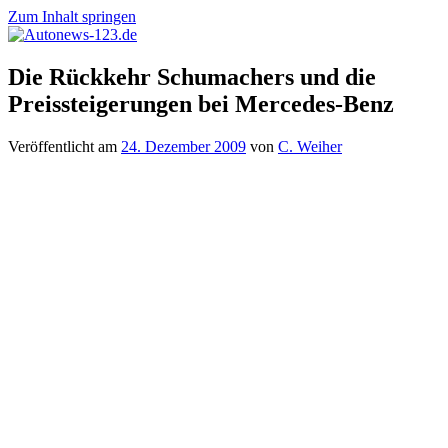
Zum Inhalt springen
Autonews-
Autonews
Die Rückkehr Schumachers und die
123.de
mit
Preissteigerungen bei Mercedes-Benz
Charme
Veröffentlicht am
24. Dezember 2009
von
C. Weiher