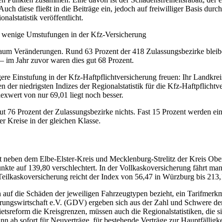
. Auch diese fließt in die Beiträge ein, jedoch auf freiwilliger Basis
alstatistik veröffentlicht.
en wenige Umstufungen in der Kfz-Versicherung
 kaum Veränderungen. Rund 63 Prozent der 418 Zulassungsbezirke bleib
– im Jahr zuvor waren dies gut 68 Prozent.
ere Einstufung in der Kfz-Haftpflichtversicherung freuen: Ihr Landkreis 
 der niedrigsten Indizes der Regionalstatistik für die Kfz-Haftpflicht
exwert von nur 69,01 liegt noch besser.
gut 76 Prozent der Zulassungsbezirke nichts. Fast 15 Prozent werden ei
r Kreise in der gleichen Klasse.
st neben dem Elbe-Elster-Kreis und Mecklenburg-Strelitz der Kreis Ober
nkte auf 139,80 verschlechtert. In der Vollkaskoversicherung fährt m
r Teilkaskoversicherung reicht der Index von 56,47 in Würzburg bis 2
ch auf die Schäden der jeweiligen Fahrzeugtypen bezieht, ein Tarifmer
rungswirtschaft e.V. (GDV) ergeben sich aus der Zahl und Schwere der
etsreform die Kreisgrenzen, müssen auch die Regionalstatistiken, die 
kann ab sofort für Neuverträge, für bestehende Verträge zur Hauptfälli