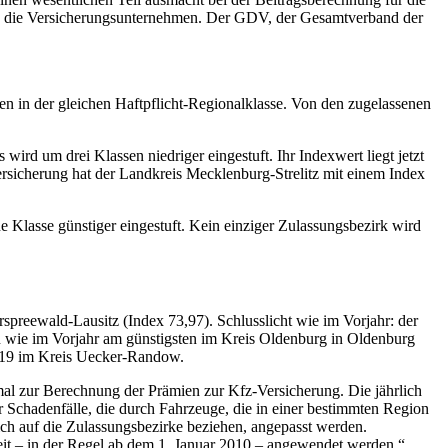
 durch die Versicherungsunternehmen. Der GDV, der Gesamtverband der
en in der gleichen Haftpflicht-Regionalklasse. Von den zugelassenen
wird um drei Klassen niedriger eingestuft. Ihr Indexwert liegt jetzt
versicherung hat der Landkreis Mecklenburg-Strelitz mit einem Index
ne Klasse günstiger eingestuft. Kein einziger Zulassungsbezirk wird
spreewald-Lausitz (Index 73,97). Schlusslicht wie im Vorjahr: der
an wie im Vorjahr am günstigsten im Kreis Oldenburg in Oldenburg
13,19 im Kreis Uecker-Randow.
kmal zur Berechnung der Prämien zur Kfz-Versicherung. Die jährlich
 Schadenfälle, die durch Fahrzeuge, die in einer bestimmten Region
sich auf die Zulassungsbezirke beziehen, angepasst werden.
gkeit – in der Regel ab dem 1. Januar 2010 – angewendet werden.“