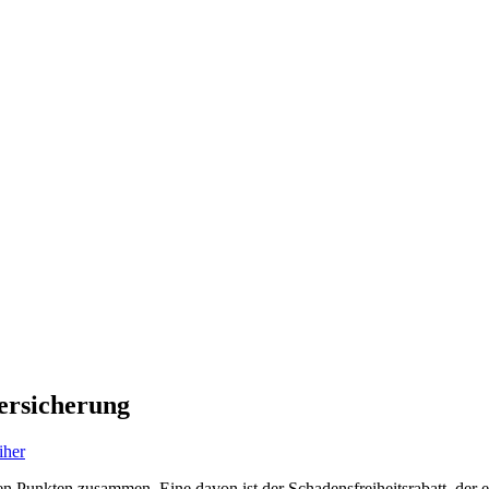
versicherung
iher
nen Punkten zusammen. Eine davon ist der Schadensfreiheitsrabatt, der 