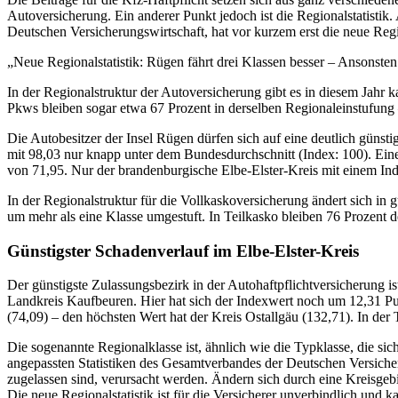
Autoversicherung. Ein anderer Punkt jedoch ist die Regionalstatistik
Deutschen Versicherungswirtschaft, hat vor kurzem erst die neue Region
„Neue Regionalstatistik: Rügen fährt drei Klassen besser – Ansonst
In der Regionalstruktur der Autoversicherung gibt es in diesem Jahr
Pkws bleiben sogar etwa 67 Prozent in derselben Regionaleinstufung 
Die Autobesitzer der Insel Rügen dürfen sich auf eine deutlich günstig
mit 98,03 nur knapp unter dem Bundesdurchschnitt (Index: 100). Einen
von 71,95. Nur der brandenburgische Elbe-Elster-Kreis mit einem Ind
In der Regionalstruktur für die Vollkaskoversicherung ändert sich in 
um mehr als eine Klasse umgestuft. In Teilkasko bleiben 76 Prozent de
Günstigster Schadenverlauf im Elbe-Elster-Kreis
Der günstigste Zulassungsbezirk in der Autohaftpflichtversicherung i
Landkreis Kaufbeuren. Hier hat sich der Indexwert noch um 12,31 Pu
(74,09) – den höchsten Wert hat der Kreis Ostallgäu (132,71). In de
Die sogenannte Regionalklasse ist, ähnlich wie die Typklasse, die si
angepassten Statistiken des Gesamtverbandes der Deutschen Versiche
zugelassen sind, verursacht werden. Ändern sich durch eine Kreisgebi
Die neue Regionalstatistik ist für die Versicherer unverbindlich und 