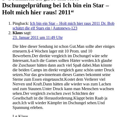
Dschungelprüfung bei Ich bin ein Star –
Holt mich hier raus! 2011
“
Pingback:
Ich bin ein Star – Holt mich hier raus 2011 Dr. Bob
schätzt die elf Stars ein | Autonews-123
Klaus
sagt:
23. Januar 2011 um 11:49 Uhr
Die Idee dieser Sendung ist schon Gut.Man sollte aber einiges
erneuern.§-4 Wochen lager mit 10 Prom. und 10
Bewerbern.Der direkte vergleich im Dschungel wäre sehr
Interesant.Auch die Games sollten Härter werden.Ich glaube
die Zuschauer hätten dann auch viel Spaß dabei.Man könnte
die beiden Camps im direkt vergleich ganz schön unter Druck
setzen.Nur das gewinnerteam dieses Games bekommt seine
Sterne zum Essen eingetauscht.Kostet dem Verlierer viel
Nerven und Kraft.Dann hätten alle wieder was zum Lachen
und zum Staunen.Unter Druck kann man Menschen wachsen
sehen.Der vergleich zwischen zwei Schichten der
Gesellschaft ist die Herausforderung.Klappt beim Raab ja
auch.Ich will wieder Kämpfer im Dschungel sehen.Und
Spannung erleben.
Lg Klaus