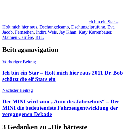
ch bin ein Star –
Holt mich hier raus
,
Dschungelcamp
,
Dschungelprüfung
,
Eva
Jacob
,
Fernsehen
,
Indira Weis
,
Jay Khan
,
Katy Karrenbauer
,
Mathieu Carrière
,
RTL
Beitragsnavigation
Vorheriger Beitrag
Ich bin ein Star – Holt mich hier raus 2011 Dr. Bob
schätzt die elf Stars ein
Nächster Beitrag
Der MINI wird zum „Auto des Jahrzehnts“ – Der
MINI die bedeutendste Fahrzeugentwicklung der
vergangenen Dekade
3 Gedanken zu „
Die härteste