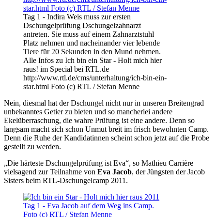
Tag 1 - Indira Weis muss zur ersten
Dschungelprüfung Dschungelzahnarzt
antreten. Sie muss auf einem Zahnarztstuhl
Platz nehmen und nacheinander vier lebende
Tiere für 20 Sekunden in den Mund nehmen.
Alle Infos zu Ich bin ein Star - Holt mich hier
raus! im Special bei RTL.de
http://www.rtl.de/cms/unterhaltung/ich-bin-ein-
star.html Foto (c) RTL / Stefan Menne
Nein, diesmal hat der Dschungel nicht nur in unseren Breitengrad
unbekanntes Getier zu bieten und so mancherlei andere
Ekelüberraschung, die wahre Prüfung ist eine andere. Denn so
langsam macht sich schon Unmut breit im frisch bewohnten Camp.
Denn die Ruhe der Kandidatinnen scheint schon jetzt auf die Probe
gestellt zu werden.
„Die härteste Dschungelprüfung ist Eva“, so Mathieu Carrière
vielsagend
zur Teilnahme von
Eva Jacob
, der Jüngsten der Jacob
Sisters beim RTL-Dschungelcamp 2011.