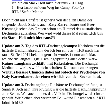
Ich bin ein Star - Holt mich hier raus 2011 Tag
1 - Eva Jacob auf dem Weg ins Camp. Foto (c)
RTL / Stefan Menne
Doch nicht nur Carrière ist genervt von der alten Dame der
singenden Jacob Sisters, auch
Katy Karrenbauer
und
Peer
Kusmagk
sehen das Grauen schon am Himmel des australischen
Dschungels aufziehen. Wer wird wohl dieses Mal rufen:
„Ich bin
ein Star – Holt mich hier raus!“
?.
Update am 2. Tag des RTL-Dschungelcamps:
Nachdem erst die
härteste Dschungelprüfung der Ich bin ein Star – Holt mich hier
raus!-Staffe l 2011 bekannt gemacht wurde, ist nun auch klar,
welche die langweiligste Dschungelprüfung aller Zeiten war –
Rainer Langhans „schläft“ mit Kakerlaken.
Die Dschungel-
Meditation wird es wohl nicht schaffen, Kultstatus zu erlangen.
Weitaus bessere Chancen dabei hat jedoch der Psychologe von
Katy Karrenbauer, der einen wirklich von den Socken haut.
Update am 3. Dschungeltag:
Die härteste Dschungelprüfung ist
Sarah K. Ach nein, ihre Prüfung war die härteste Dschungelprüfung
aller Zeiten. Wie auch immer, das Volk im Dschungel wird schwer
geprüft. Wir bleiben aber weiter am Ball – und Einschalten auf RTL
lohnt sich! 😉