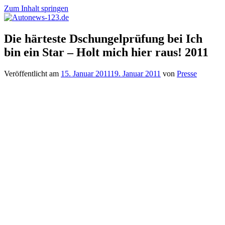
Zum Inhalt springen
Autonews-
Autonews
Die härteste Dschungelprüfung bei Ich
123.de
mit
bin ein Star – Holt mich hier raus! 2011
Charme
Veröffentlicht am
15. Januar 2011
19. Januar 2011
von
Presse