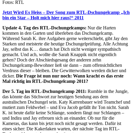
Fotos: RTL
Jetzt Wird Es Heiss – Der Song zum RTL-Dschungelcamp „Ich
bin ein Star – Holt mich hier raus!“ 2011
Update 4. Tag des RTL-Dschungelcamps:
Nur die Harten
kommen in den Garten und überleben das Dschungelcamp.
Während Sarah K. ihre Aufgaben gerne weiterschiebt, gibt Jay den
Starken und meisterte die heutige Dschungelprüfung. Alle Achtung
Jay, selbst das K… danach hat Dich nicht weniger sympathisch
gemacht. Und ach, wollte die Sarah Knappik nicht eigentlich
gehen? Doch der Abschiedsgesang der anderen zehn
Dschungelcamp-Bewohner ließ sie dann – zum offensichtlichen
Verdruss dieser – bleiben. Die Gewitterwolken werden dicker und
dicker.
Die Frage ist nun nur noch: Wann kracht es das erste
Mal richtig im RTL-Dschungelcamp 2011?
Der 5. Tag im RTL-Dschungelcamp 2011:
Rumble in the Jungle,
das könnte das Stichwort zur heutigen Sendung aus dem
australischen Dschungel sein. Katy Karrenbauer wird Teamchef und
mutiert zum Feldwebel – und Eva Jacob gefällt ihr Ton nicht. Sarah
K. ist heute dafür keine Schlange, sondern fängt nur Schlangen –
und Indira und Jay erfreuen sich an einander. Ob nur für die
Kameras, das kann bis jetzt noch nicht gesagt werden. Dafür ist
eines sicher: Die Kakerlaken warten, der nächste Tag im RTL-